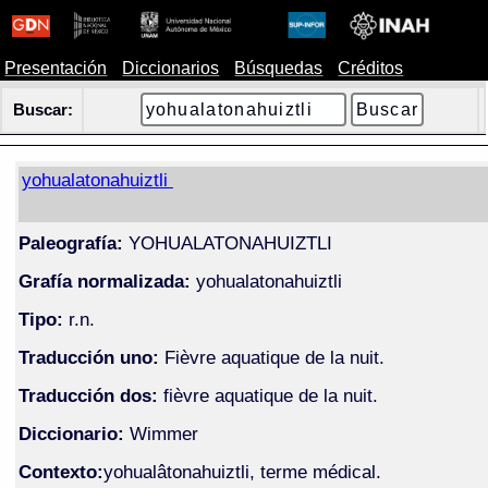
Presentación
Diccionarios
Búsquedas
Créditos
Buscar:
yohualatonahuiztli
Paleografía:
YOHUALATONAHUIZTLI
Grafía normalizada:
yohualatonahuiztli
Tipo:
r.n.
Traducción uno:
Fièvre aquatique de la nuit.
Traducción dos:
fièvre aquatique de la nuit.
Diccionario:
Wimmer
Contexto:
yohualâtonahuiztli, terme médical.