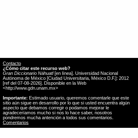
nitlaacoquixtia
acoquixtia
Alcar algo aRiba
nitlaacoquixtia
acoquixtia
alçar algo arriba
Aqua
acua
ReçumarSe la baseja
aqua
acua
reçumarse la vasija
nahauya
ahahuia
oler generaliter
ahauializtli
ahahuializtli
goço
ahauializtli
ahahuializtli
goço
niteahauilia
ahahuilia
burlar de manos
nicaua
ahua
dexar algo de la mano y alca de obra
Contacto
niteaba
ahua
Reñir a otro
¿Cómo citar este recurso web?
Gran Diccionario Náhuatl
[en línea]. Universidad Nacional
nitlaahuachia
ahuachia
Regar Roçiando
Autónoma de México [Ciudad Universitaria, México D.F.]: 2012
naui
ahui
mi tia
[ref del 07-08-2026]. Disponible en la Web
<http://www.gdn.unam.mx>
naahuia
ahuia
Oler bien o mal
nitlaahuilia
ahuilia
Regar la huerta
Importante:
Estimado usuario, queremos comentarle que este
nahuilquetza
ahuilquetza
ynfamarse
sitio aún sigue en desarrollo por lo que si usted encuentra algún
aspecto que debamos corregir o podamos mejorar le
nauilquetza
ahuilquetza
ynfamarse apoc
agradeceríamos mucho si nos lo hace saber, nosotros
nitlaabilquixti
ahuilquixti
vsar mal de algo
pondremos mucha antención a todos sus comentarios.
Comentarios
nicahuilquixtia
ahuilquixtia
echar algo a burlas
nicauilquixtia
ahuilquixtia
hechar algo de burlas
nahuilquiça
ahuilquiza
tener mala fama