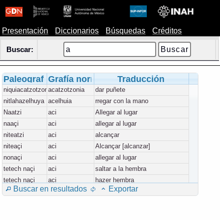
Presentación
Diccionarios
Búsquedas
Créditos
Buscar:
Paleografía
Grafía normalizada
Traducción
niquiacatzotzonia
acatzotzonia
dar puñete
nitlahazelhuya
acelhuia
rregar con la mano
Naatzi
aci
Allegar al lugar
naaçi
aci
allegar al lugar
niteatzi
aci
alcançar
niteaçi
aci
Alcançar [alcanzar]
nonaçi
aci
allegar al lugar
tetech naçi
aci
saltar a la hembra
tetech naçi
aci
hazer hembra
Buscar en resultados
Exportar
tetech naçi
aci
saltar a la hembra
nitlaacocui
acocui
leuantar algo de tierra
nitlacococui [acocui]
acocui
lebantar algo de tierra