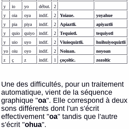
y
io
yo
début.
2
y
oia
oya
indif.
2
Yoiaue.
yoyahue
y
pia
piya
indif.
2
Apiaztli.
apiyaztli
y
quio
quiyo
indif.
2
Tequiotl.
tequiyotl
y
uio
uyo
indif.
2
Viuioquiztli.
huihuiyoquiztli
yo
oiu
oyo
indif.
2
Noiuan.
noyoan
z
ç
z
indif.
1
çoçoltic.
zozoltic
Une des difficultés, pour un traitement
automatique, vient de la séquence
graphique "
oa
". Elle correspond à deux
sons différents dont l'un s'écrit
effectivement "
oa
" tandis que l'autre
s'écrit "
ohua
".