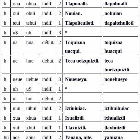
h
oua
ohua
indif.
2
Tlapoualli.
tlapohualli
h
oui
ohui
indif.
2
Nouian.
nohuian
h
teui
tehui
indif.
1
Tlapalteuilotl.
tlapaltehuilotl
h
u$
uh
indif.
3
*
h
ua
hua
début.
2
Toquizua
toquizoa
uacqui.
huacqui
h
ue
hue
début.
2
Teca uetzquiztli.
teca
huetzquiztli
h
ueue
uehue
indif.
3
Noueueyo.
nouehueyo
h
uh
u$
indif.
1
*
h
ui
hui
début.
2
h
uiui
uihui
indif.
2
Iztiuiuiac.
iztihuihuiac
h
xua
xhua
indif.
1
Ixualiztli.
ixhualiztli
h
xui
xhui
indif.
1
Tlaxuiztli.
tlaxhuiztli
hu
aoa
ahua
indif.
2
Yaoana, nite.
yahuana