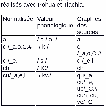
réalisés avec Pohua et Tlachia.
Normalisée
Valeur
Graphies
phonologique
des
sources
a
/ a / a: /
a
c /_a,o,C,#
/ k /
c
/_a,o,C,#
c /_e,i
/ s /
c /_e,i
ch
/ tC/
ch
cu/_a,e,i
/ kw/
qu/_a
cu/_e,i
uc/_C,#
cuh, cu,
vc/_C