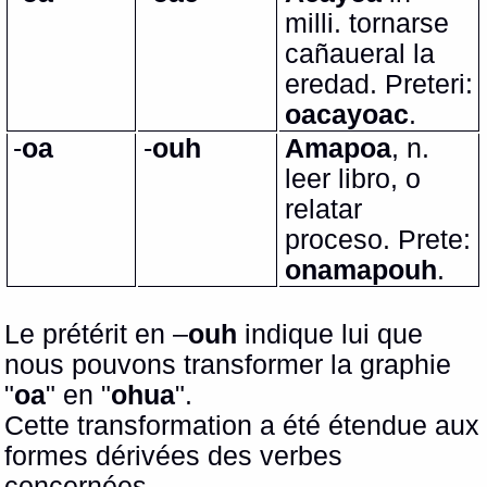
milli. tornarse
cañaueral la
eredad. Preteri:
oacayoac
.
-
oa
-
ouh
Amapoa
, n.
leer libro, o
relatar
proceso.
Prete:
onamapouh
.
Le prétérit en –
ouh
indique lui que
nous pouvons transformer la graphie
"
oa
" en "
ohua
".
Cette transformation a été étendue aux
formes dérivées des verbes
concernées.