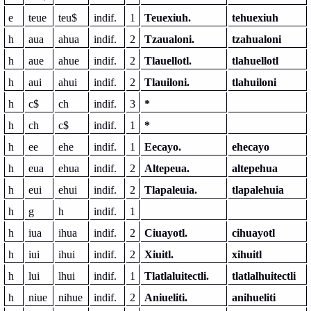
e
teue
teu$
indif.
1
Teuexiuh.
tehuexiuh
h
aua
ahua
indif.
2
Tzaualoni.
tzahualoni
h
aue
ahue
indif.
2
Tlauellotl.
tlahuellotl
h
aui
ahui
indif.
2
Tlauiloni.
tlahuiloni
h
c$
ch
indif.
3
*
h
ch
c$
indif.
1
*
h
ee
ehe
indif.
1
Eecayo.
ehecayo
h
eua
ehua
indif.
2
Altepeua.
altepehua
h
eui
ehui
indif.
2
Tlapaleuia.
tlapalehuia
h
g
h
indif.
1
h
iua
ihua
indif.
2
Ciuayotl.
cihuayotl
h
iui
ihui
indif.
2
Xiuitl.
xihuitl
h
lui
lhui
indif.
1
Tlatlaluitectli.
tlatlalhuitectli
h
niue
nihue
indif.
2
Aniueliti.
anihueliti