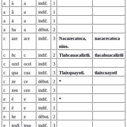
a
à
a
indif.
1
a
â
a
indif.
1
a
ä
a
indif.
1
a
ha
a
début.
2
c
aze
ace
indif.
3
Nacazecatoca,
nacacecatoca
nino.
c
hc
c
indif.
2
Tlahcauacaliztli.
tlacahuacaliztli
c
ozel
ocel
indif.
3
c
qua
cua
indif.
3
Tlaixquayotl.
tlaixcuayotl
c
ze
ce
début.
2
*
c
zen
cen
indif.
3
e
é
e
indif.
1
*
e
ë
e
indif.
1
e
he
e
début.
2
e
teu$
teue
indif.
3