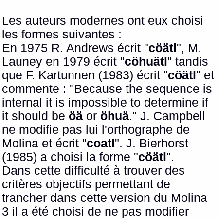
Les auteurs modernes ont eux choisi
les formes suivantes :
En 1975 R. Andrews écrit "
cöätl
", M.
Launey en 1979 écrit "
cöhuätl
" tandis
que F. Kartunnen (1983) écrit "
cöätl
" et
commente : "Because the sequence is
internal it is impossible to determine if
it should be
öä
or
öhuä
."
J. Campbell
ne modifie pas lui l'orthographe de
Molina et écrit "
coatl
". J. Bierhorst
(1985) a choisi la forme "
cöätl
".
Dans cette difficulté à trouver des
critères objectifs permettant de
trancher dans cette version du Molina
3 il a été choisi de ne pas modifier