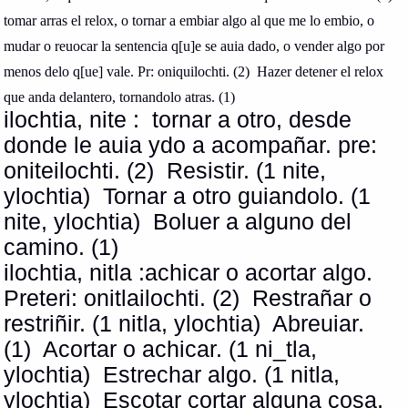
tomar arras el relox, o tornar a embiar algo al que me lo embio, o
mudar o reuocar la sentencia q[u]e se auia dado, o vender algo por
menos delo q[ue] vale. Pr: oniquilochti. (2)
Hazer detener el relox
que anda delantero, tornandolo atras. (1)
ilochtia, nite :
tornar a otro, desde
donde le auia ydo a acompañar. pre:
oniteilochti. (2)
Resistir. (1 nite,
ylochtia)
Tornar a otro guiandolo. (1
nite, ylochtia)
Boluer a alguno del
camino. (1)
ilochtia, nitla :achicar o acortar algo.
Preteri: onitlailochti. (2)
Restrañar o
restriñir. (1 nitla, ylochtia)
Abreuiar.
(1)
Acortar o achicar. (1 ni_tla,
ylochtia)
Estrechar algo. (1 nitla,
ylochtia)
Escotar cortar alguna cosa,