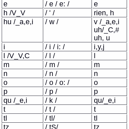
e
/ e / e: /
e
h /V_V
/ ' /
rien, h
hu /_a,e,i
/ w /
v /_a,e,i
uh/_C,#
uh, u
i
/ i / i: /
i,y,j
l /V_V,C
/ l /
l
m
/ m /
m
n
/ n /
n
o
/ o / o: /
o
p
/ p /
p
qu /_e,i
/ k /
qu/_e,i
t
/ t /
t
tl
/ tl/
tl
tz
/ tS/
tz