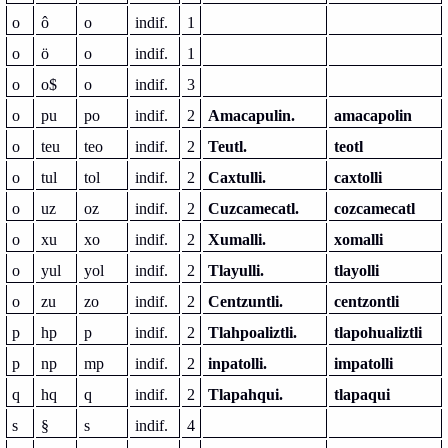
o
ô
o
indif.
1
o
ö
o
indif.
1
o
o$
o
indif.
3
o
pu
po
indif.
2
Amacapulin.
amacapolin
o
teu
teo
indif.
2
Teutl.
teotl
o
tul
tol
indif.
2
Caxtulli.
caxtolli
o
uz
oz
indif.
2
Cuzcamecatl.
cozcamecatl
o
xu
xo
indif.
2
Xumalli.
xomalli
o
yul
yol
indif.
2
Tlayulli.
tlayolli
o
zu
zo
indif.
2
Centzuntli.
centzontli
p
hp
p
indif.
2
Tlahpoaliztli.
tlapohualiztli
p
np
mp
indif.
2
inpatolli.
impatolli
q
hq
q
indif.
2
Tlapahqui.
tlapaqui
s
§
s
indif.
4