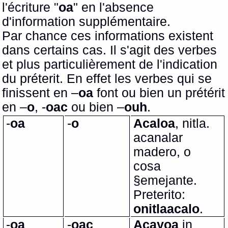
l'écriture "
oa
" en l'absence
d'information supplémentaire.
Par chance ces informations existent
dans certains cas. Il s'agit des verbes
et plus particulièrement de l'indication
du préterit. En effet les verbes qui se
finissent en –
oa
font ou bien un prétérit
en –
o
, -
oac
ou bien –
ouh
.
-
oa
-
o
Acaloa
, nitla.
acanalar
madero, o
cosa
§emejante.
Preterito:
onitlaacalo
.
-
oa
-
oac
Acayoa
in