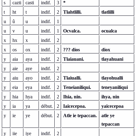
s
cazti
casti
indif.
3
*
t
ht
t
indif.
2
Tlahtlilli.
tlatlilli
u
û
u
indif.
1
u
v
u
indif.
1
Ocvalca.
ocualca
x
hx
x
indif.
2
x
os
ox
indif.
2
??? dios
diox
y
aia
aya
indif.
2
Tlaiauani.
tlayahuani
y
aie
aye
indif.
2
y
aiu
ayo
indif.
2
Tlaiualli.
tlayohualli
y
eia
eya
indif.
2
Teneianiliqui.
teneyaniliqui
y
hia
hya
indif.
2
Ihia, nin.
ihya, nin
y
ia
ya
début.
2
Iaicecepoa.
yaicecepoa
y
ie
ye
début.
2
Atle ie tepaccan.
atle ye
tepaccan
y
iie
iye
indif.
2