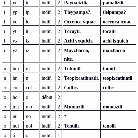
i
yn
in
indif.
2
Paynaliztli.
painaliztli
i
yp
ip
indif.
2
Tleypampa?.
tleipampa?
i
yq
iq
indif.
2
Occenca yquac.
occenca icuac
i
yt
it
indif.
2
Tocaytl.
tocaitl
i
yx
ix
indif.
2
Achi yxquich.
achi ixquich
i
yz
iz
indif.
2
Mayztlacoa,
maiztlacoa
nite.
m
hm
m
indif.
2
Tohmitl.
tomitl
n
hn
n
indif.
2
Teopixcatihnatli.
teopixcatinatli
o
cul
col
indif.
2
Cultic.
coltic
o
ho
o
début.
2
o
mu
mo
indif.
2
Mumuztli.
momoztli
o
nu
no
indif.
2
*
o
nul
nol
indif.
2
Tenulli.
tenolli
o
ó
o
indif.
1