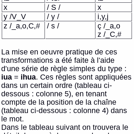
x
/ S /
x
y /V_V
/ y /
i,y,j
z /_a,o,C,#
/ s /
ç /_a,o
z /_C,#
La mise en oeuvre pratique de ces
transformations a été faite à l'aide
d'une série de règle simples du type :
iua
=
ihua
. Ces règles sont appliquées
dans un certain ordre (tableau ci-
dessous : colonne 5), en tenant
compte de la position de la chaîne
(tableau ci-dessous : colonne 4) dans
le mot.
Dans le tableau suivant on trouvera le