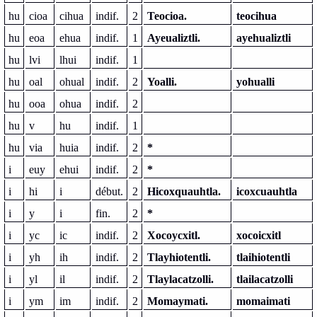
hu
cioa
cihua
indif.
2
Teocioa.
teocihua
hu
eoa
ehua
indif.
1
Ayeualiztli.
ayehualiztli
hu
lvi
lhui
indif.
1
hu
oal
ohual
indif.
2
Yoalli.
yohualli
hu
ooa
ohua
indif.
2
hu
v
hu
indif.
1
hu
via
huia
indif.
2
*
i
euy
ehui
indif.
2
*
i
hi
i
début.
2
Hicoxquauhtla.
icoxcuauhtla
i
y
i
fin.
2
*
i
yc
ic
indif.
2
Xocoycxitl.
xocoicxitl
i
yh
ih
indif.
2
Tlayhiotentli.
tlaihiotentli
i
yl
il
indif.
2
Tlaylacatzolli.
tlailacatzolli
i
ym
im
indif.
2
Momaymati.
momaimati