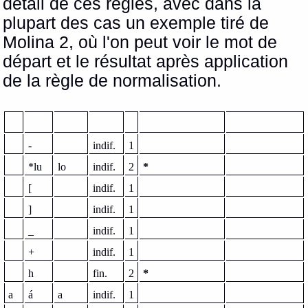
détail de ces règles, avec dans la
plupart des cas un exemple tiré de
Molina 2, où l'on peut voir le mot de
départ et le résultat après application
de la règle de normalisation.
-
indif.
1
*lu
lo
indif.
2
*
[
indif.
1
]
indif.
1
_
indif.
1
+
indif.
1
h
fin.
2
*
a
á
a
indif.
1