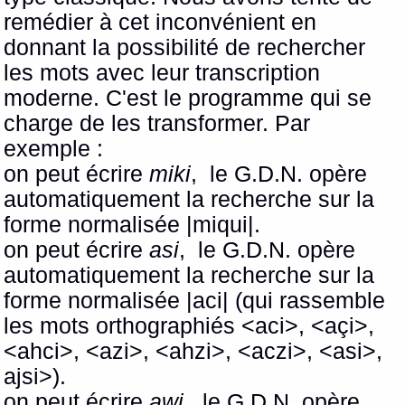
remédier à cet inconvénient en
donnant la possibilité de rechercher
les mots avec leur transcription
moderne. C'est le programme qui se
charge de les transformer. Par
exemple :
on peut écrire
miki
, le G.D.N. opère
automatiquement la recherche sur la
forme normalisée |miqui|.
on peut écrire
asi
, le G.D.N. opère
automatiquement la recherche sur la
forme normalisée |aci| (qui rassemble
les mots orthographiés <aci>, <açi>,
<ahci>, <azi>, <ahzi>, <aczi>, <asi>,
ajsi>).
on peut écrire
awi
, le G.D.N. opère