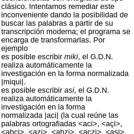
clásico. Intentamos remediar este
inconveniente dando la posibilidad de
buscar las palabras a partir de su
transcripción moderna; el programa se
encarga de transformarlas. Por
ejemplo
es posible escribir
miki
, el G.D.N.
realiza automáticamente la
investigación en la forma normalizada
|miqui|.
es posible escribir
asi
, el G.D.N.
realiza automáticamente la
investigación en la forma
normalizada
|aci| (la cual reúne las
palabras ortografiadas <aci>, <açi>,
<ahci>, <azi>, <ahzi>, <aczi>, <asi>,