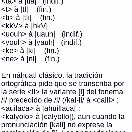
<ta> à |tla| (indif.)
<t> à |tl| (fin.)
<ti> à |tli| (fin.)
<kkV> à |hkV|
<uouh> à |uauh| (indif.)
<youh> à |yauh| (indif.)
<ke> à |ki| (fin.)
<ne> à |ni| (fin.)
En náhuatl clásico, la tradición
ortográfica pide que se transcriba por
la serie <ll> la variante [l] del fonema
/l/ precedido de /l/ (/kal-li/ à <calli> ;
<auilaca> à |ahuillaca| ;
<kalyolo> à |calyollo|), aun cuando la
pronunciación [kali] no exprese la