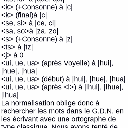
<k> (+Consonne) à |c|
<k> (final)à |c|
<se, si> à |ce, ci|
<sa, so>à |za, zo|
<s> (+Consonne) à |z|
<ts> à |tz|
<j> à 0
<ui, ue, ua> (après Voyelle) à |hui|,
|hue|, |hua|
<ui, ue, ua> (début) à |hui|, |hue|, |hua|
<ui, ue, ua> (après <l>) à |lhui|, |lhue|,
|lhua|
La normalisation oblige donc à
rechercher les mots dans le G.D.N. en
les écrivant avec une ortographe de
type classique. Nous avons tenté de