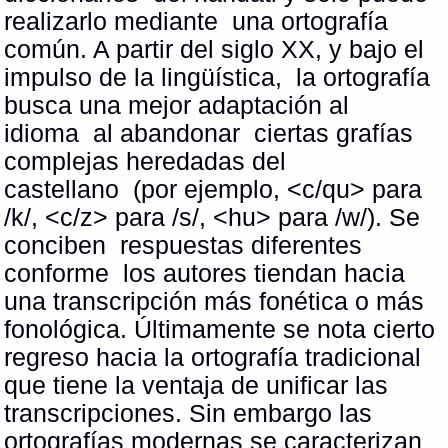
realizarlo mediante una ortografía
común. A partir del siglo XX, y bajo el
impulso de la lingüística, la ortografía
busca una mejor adaptación al
idioma al abandonar ciertas grafías
complejas heredadas del
castellano (por ejemplo, <c/qu> para
/k/, <c/z> para /s/, <hu> para /w/). Se
conciben respuestas diferentes
conforme los autores tiendan hacia
una transcripción más fonética o más
fonológica. Últimamente se nota cierto
regreso hacia la ortografía tradicional
que tiene la ventaja de unificar las
transcripciones. Sin embargo las
ortografías modernas se caracterizan