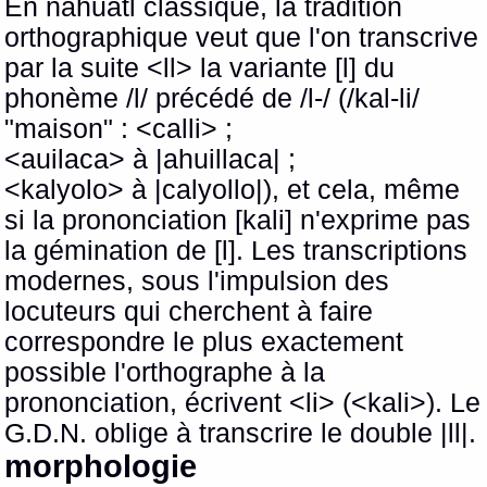
En nahuatl classique, la tradition
orthographique veut que l'on transcrive
par la suite <ll> la variante [l] du
phonème /l/ précédé de /l-/ (/kal-li/
"maison" : <calli> ;
<auilaca> à |ahuillaca| ;
<kalyolo> à |calyollo|), et cela, même
si la prononciation [kali] n'exprime pas
la gémination de [l]. Les transcriptions
modernes, sous l'impulsion des
locuteurs qui cherchent à faire
correspondre le plus exactement
possible l'orthographe à la
prononciation, écrivent <li> (<kali>). Le
G.D.N. oblige à transcrire le double |ll|.
morphologie