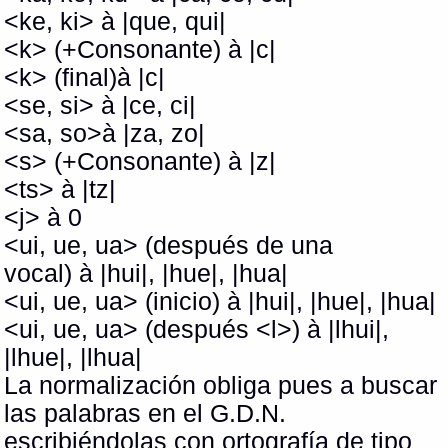
<ke, ki> à |que, qui|
<k> (+Consonante) à |c|
<k> (final)à |c|
<se, si> à |ce, ci|
<sa, so>à |za, zo|
<s> (+Consonante) à |z|
<ts> à |tz|
<j> à 0
<ui, ue, ua> (después de una
vocal) à |hui|, |hue|, |hua|
<ui, ue, ua> (inicio) à |hui|, |hue|, |hua|
<ui, ue, ua> (después <l>) à |lhui|,
|lhue|, |lhua|
La normalización obliga pues a buscar
las palabras en el G.D.N.
escribiéndolas con ortografía de tipo