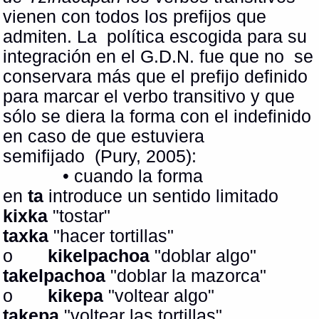
vienen con todos los prefijos que
admiten. La política escogida para su
integración en el G.D.N. fue que no se
conservara más que el prefijo definido
para marcar el verbo transitivo y que
sólo se diera la forma con el indefinido
en caso de que estuviera
semifijado (Pury, 2005):
• cuando la forma
en
ta
introduce un sentido limitado
kixka
"tostar"
taxka
"hacer tortillas"
o
kikelpachoa
"doblar algo"
takelpachoa
"doblar la mazorca"
o
kikepa
"voltear algo"
takepa
"voltear las tortillas"