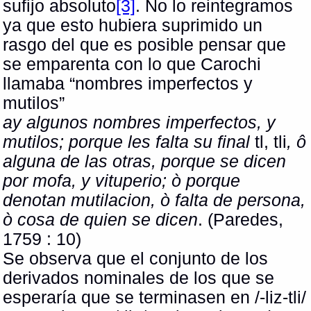
sufijo absoluto
[3]
. No lo reintegramos
ya que esto hubiera suprimido un
rasgo del que es posible pensar que
se emparenta con lo que Carochi
llamaba “nombres imperfectos y
mutilos”
ay algunos nombres imperfectos, y
mutilos; porque les falta su final
tl, tli
, ô
alguna de las otras, porque se dicen
por mofa, y vituperio; ò porque
denotan mutilacion, ò falta de persona,
ò cosa de quien se dicen
. (Paredes,
1759 : 10)
Se observa que el conjunto de los
derivados nominales de los que se
esperaría que se terminasen en /-liz-tli/