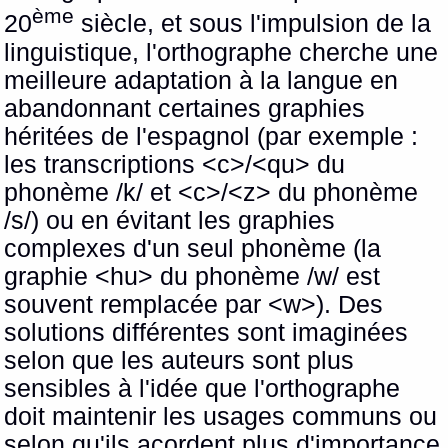
ème
20
siècle, et sous l'impulsion de la
linguistique, l'orthographe cherche une
meilleure adaptation à la langue en
abandonnant certaines graphies
héritées de l'espagnol (par exemple :
les transcriptions <c>/<qu>
du
phonème /k/ et <c>/<z> du phonème
/s/) ou en évitant les graphies
complexes d'un seul phonème (la
graphie <hu> du phonème /w/ est
souvent remplacée par <w>). Des
solutions différentes sont imaginées
selon que les auteurs sont plus
sensibles à l'idée que l'orthographe
doit maintenir les usages communs ou
selon qu'ils acordent plus d'importance