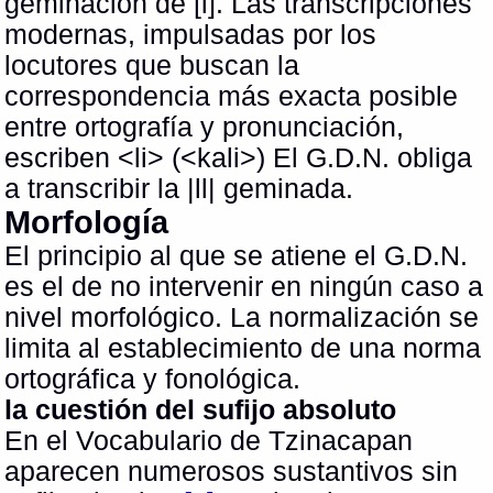
geminación de [l]. Las transcripciones
modernas, impulsadas por los
locutores que buscan la
correspondencia más exacta posible
entre ortografía y pronunciación,
escriben <li> (<kali>) El G.D.N. obliga
a transcribir la |ll| geminada.
Morfología
El principio al que se atiene el G.D.N.
es el de no intervenir en ningún caso a
nivel morfológico. La normalización se
limita al establecimiento de una norma
ortográfica y fonológica.
la cuestión del sufijo absoluto
En el Vocabulario de Tzinacapan
aparecen numerosos sustantivos sin