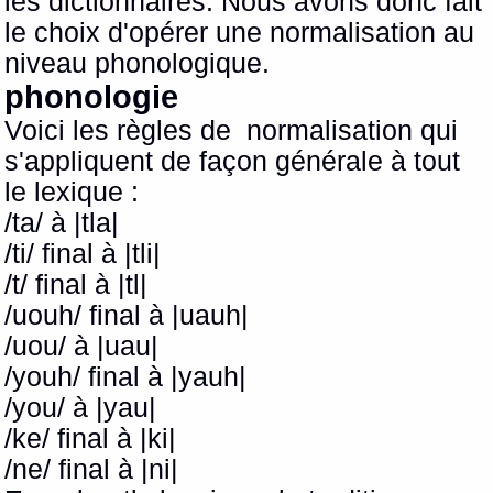
les dictionnaires. Nous avons donc fait
le choix d'opérer une normalisation au
niveau phonologique.
phonologie
Voici les règles de normalisation qui
s'appliquent de façon générale à tout
le lexique :
/ta/ à |tla|
/ti/ final à |tli|
/t/ final à |tl|
/uouh/ final à |uauh|
/uou/ à |uau|
/youh/ final à |yauh|
/you/ à |yau|
/ke/ final à |ki|
/ne/ final à |ni|