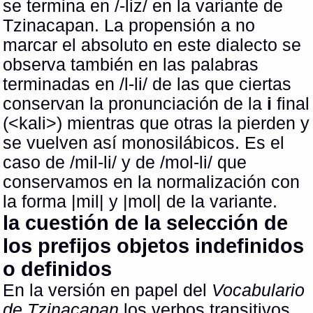
se termina en /-liz/ en la variante de
Tzinacapan. La propensión a no
marcar el absoluto en este dialecto se
observa también en las palabras
terminadas en /l-li/ de las que ciertas
conservan la pronunciación de la
i
final
(<kali>) mientras que otras la pierden y
se vuelven así monosilábicos. Es el
caso de /mil-li/ y de /mol-li/ que
conservamos en la normalización con
la forma |mil| y |mol| de la variante.
la cuestión de la selección de
los prefijos objetos indefinidos
o definidos
En la versión en papel del
Vocabulario
de Tzinacapan
los verbos transitivos