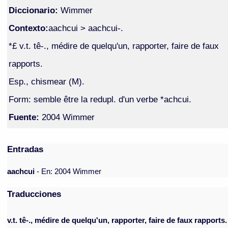
Diccionario:
Wimmer
Contexto:
aachcui > aachcui-.
*£ v.t. tê-., médire de quelqu'un, rapporter, faire de faux
rapports.
Esp., chismear (M).
Form: semble être la redupl. d'un verbe *achcui.
Fuente:
2004 Wimmer
Entradas
aachcui
- En: 2004 Wimmer
Traducciones
v.t. tê-., médire de quelqu'un, rapporter, faire de faux rapports.