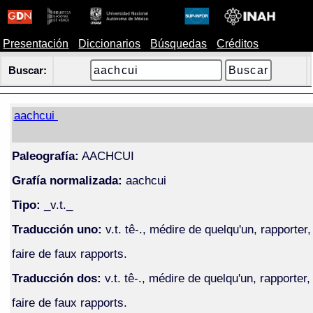
Presentación
Diccionarios
Búsquedas
Créditos
Buscar:
aachcui
Paleografía:
AACHCUI
Grafía normalizada:
aachcui
Tipo:
_v.t._
Traducción uno:
v.t. tê-., médire de quelqu'un, rapporter,
faire de faux rapports.
Traducción dos:
v.t. tê-., médire de quelqu'un, rapporter,
faire de faux rapports.