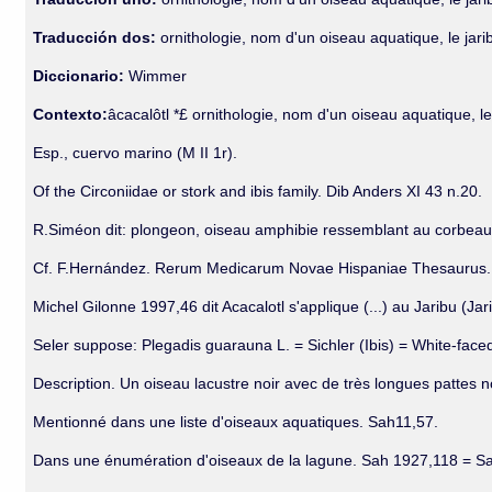
Traducción dos:
ornithologie, nom d'un oiseau aquatique, le jari
Diccionario:
Wimmer
Contexto:
âcacalôtl *£ ornithologie, nom d'un oiseau aquatique, le
Esp., cuervo marino (M II 1r).
Of the Circoniidae or stork and ibis family. Dib Anders XI 43 n.20.
R.Siméon dit: plongeon, oiseau amphibie ressemblant au corbeau
Cf. F.Hernández. Rerum Medicarum Novae Hispaniae Thesaurus. 
Michel Gilonne 1997,46 dit Acacalotl s'applique (...) au Jaribu (
Seler suppose: Plegadis guarauna L. = Sichler (Ibis) = White-face
Description. Un oiseau lacustre noir avec de très longues pattes n
Mentionné dans une liste d'oiseaux aquatiques. Sah11,57.
Dans une énumération d'oiseaux de la lagune. Sah 1927,118 = Sah