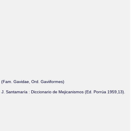
Olmos_V
Paredes
Rincón
Sahagún Escolio
Tezozomoc
Tzinacapan
Wimmer
on (Fam. Gavidae, Ord. Gaviiformes)
o J. Santamaría : Diccionario de Mejicanismos (Ed. Porrúa 1959,13).