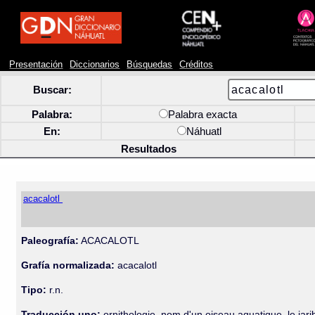
Presentación
Diccionarios
Búsquedas
Créditos
Buscar:
Palabra:
Palabra exacta
En:
Náhuatl
Resultados
acacalotl
Paleografía:
ACACALOTL
Grafía normalizada:
acacalotl
Tipo:
r.n.
Traducción uno:
ornithologie, nom d'un oiseau aquatique, le jari