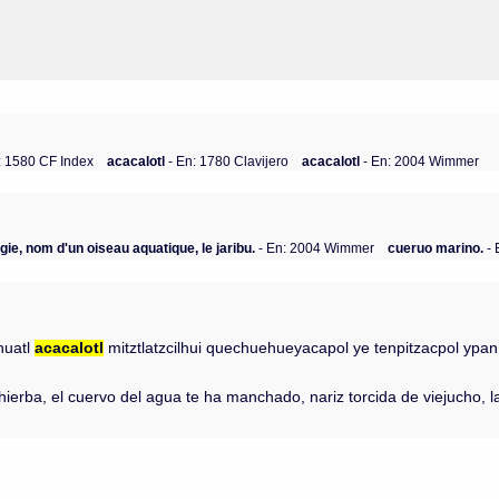
: 1580 CF Index
acacalotl
- En: 1780 Clavijero
acacalotl
- En: 2004 Wimmer
gie, nom d'un oiseau aquatique, le jaribu.
- En: 2004 Wimmer
cueruo marino.
- 
ehuatl
acacalotl
mitztlatzcilhui quechuehueyacapol ye tenpitzacpol ypan
rba, el cuervo del agua te ha manchado, nariz torcida de viejucho, lar