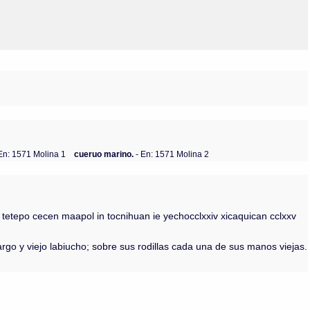
En: 1571 Molina 1
cueruo marino.
- En: 1571 Molina 2
 tetepo cecen maapol in tocnihuan ie yechocclxxiv xicaquican cclxxv
go y viejo labiucho; sobre sus rodillas cada una de sus manos viejas.