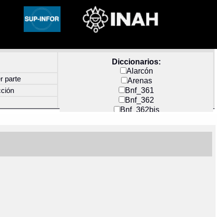
Diccionarios:
Alarcón
r parte
Arenas
Bnf_361
cción
Bnf_362
Bnf_362bis
Carochi
CF_INDEX
Clavijero
Cortés y Zedeño
Docs_México
Durán
Guerra
Mecayapan
Molina_1
Molina_2
Olmos_G