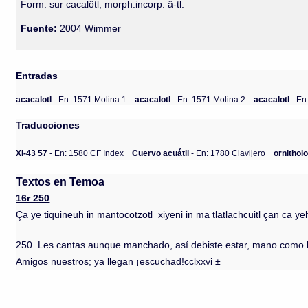
Form: sur cacalôtl, morph.incorp. â-tl.
Fuente:
2004 Wimmer
Entradas
acacalotl
- En: 1571 Molina 1
acacalotl
- En: 1571 Molina 2
acacalotl
- En
Traducciones
XI-43 57
- En: 1580 CF Index
Cuervo acuátil
- En: 1780 Clavijero
ornitholo
Textos en Temoa
16r 250
Ça ye tiquineuh in mantocotzotl xiyeni in ma tlatlachcuitl çan ca y
250. Les cantas aunque manchado, así debiste estar, mano como hie
Amigos nuestros; ya llegan ¡escuchad!cclxxvi ±