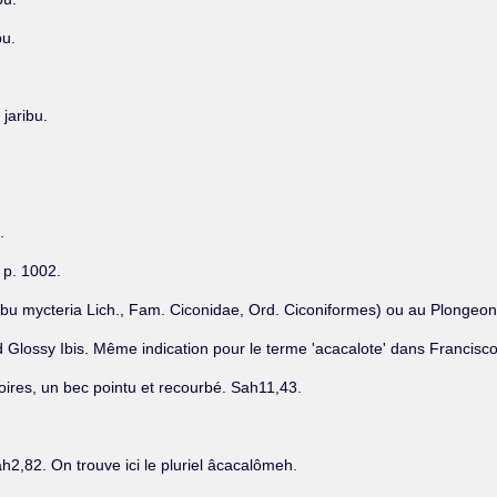
bu.
 jaribu.
.
p. 1002.
Jaribu mycteria Lich., Fam. Ciconidae, Ord. Ciconiformes) ou au Plonge
d Glossy Ibis. Même indication pour le terme 'acacalote' dans Francisc
oires, un bec pointu et recourbé. Sah11,43.
2,82. On trouve ici le pluriel âcacalômeh.