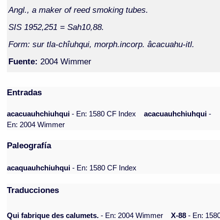
Angl., a maker of reed smoking tubes.
SIS 1952,251 = Sah10,88.
Form: sur tla-chîuhqui, morph.incorp. âcacuahu-itl.
Fuente:
2004 Wimmer
Entradas
acacuauhchiuhqui
- En: 1580 CF Index
acacuauhchiuhqui
-
En: 2004 Wimmer
Paleografía
acaquauhchiuhqui
- En: 1580 CF Index
Traducciones
Qui fabrique des calumets.
- En: 2004 Wimmer
X-88
- En: 158