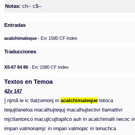
Notas:
ch-- c$--
Entradas
acalchimaleque
- En: 1580 CF Index
Traducciones
XII-67 84 86
- En: 1580 CF Index
Textos en Temoa
42v 147
] njmã ie ic tlatzomonj in
acalchimaleque
totoca
tequjtlaneloa macalhujtequj macalhujtectivi tlamattivi
mjctlantonco macujlcujtlapilco auh in acalchimalli necoc i
impan valmonamjc in impan valmopic in tenuchca