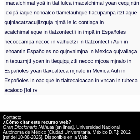
imacalchimal yoã in tlatilulca imacalchimal yoan cequjntin
icxipã iaque nonoalco tlamelauhque tlacupampa itztiaque
qujniacatzacujlizquja njmã ie ic contlaça in
acalchimalleque in tlatzontectli in impã in Españoles
necoccampa necoc in valhuetzi in tlatzontectli Auh in
iehoantin Españoles no qujnvalmjna in Mexica qujvallaça
in tepuzmjtl yoan in tlequjqujztli necoc mjcoa mjnalo in
Españoles yoan tlaxcalteca mjnalo in Mexica Auh in
Españoles in oacique in tlaltecaioacan in vncan in tulteca
acaloco [fol rv
Contacto
¿Cómo citar este recurso web?
Gran Diccionario Náhuatl
[en línea]. Universidad Nacional
Autónoma de México [Ciudad Universitaria, México D.F.]: 2012
[ref del 10-08-2026]. Disponible en la Web