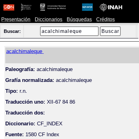
Presentación
Diccionarios
Búsquedas
Créditos
Buscar:
acalchimaleque
Paleografía:
acalchimaleque
Grafía normalizada:
acalchimaleque
Tipo:
r.n.
Traducción uno:
XII-67 84 86
Traducción dos:
Diccionario:
CF_INDEX
Fuente:
1580 CF Index