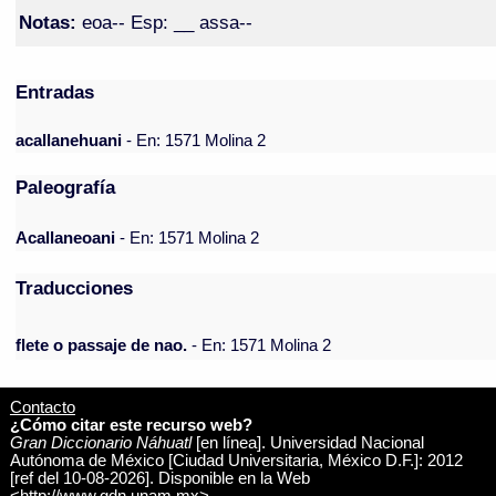
Notas:
eoa-- Esp: __ assa--
Entradas
acallanehuani
- En: 1571 Molina 2
Paleografía
Acallaneoani
- En: 1571 Molina 2
Traducciones
flete o passaje de nao.
- En: 1571 Molina 2
Contacto
¿Cómo citar este recurso web?
Gran Diccionario Náhuatl
[en línea]. Universidad Nacional
Autónoma de México [Ciudad Universitaria, México D.F.]: 2012
[ref del 10-08-2026]. Disponible en la Web
<http://www.gdn.unam.mx>