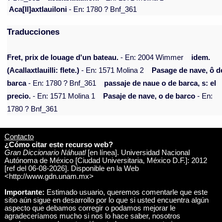
Aca[ll]axtlauiloni
- En: 1780 ? Bnf_361
Traducciones
Fret, prix de louage d'un bateau.
- En: 2004 Wimmer
idem.
(Acallaxtlauilli: flete.)
- En: 1571 Molina 2
Pasage de nave, ô d
barca
- En: 1780 ? Bnf_361
passaje de naue o de barca, s: el
precio.
- En: 1571 Molina 1
Pasaje de nave, o de barco
- En:
1780 ? Bnf_361
Contacto
¿Cómo citar este recurso web?
Gran Diccionario Náhuatl
[en línea]. Universidad Nacional
Autónoma de México [Ciudad Universitaria, México D.F.]: 2012
[ref del 06-08-2026]. Disponible en la Web
<http://www.gdn.unam.mx>
Importante:
Estimado usuario, queremos comentarle que este
sitio aún sigue en desarrollo por lo que si usted encuentra algún
aspecto que debamos corregir o podamos mejorar le
agradeceríamos mucho si nos lo hace saber, nosotros