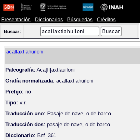
Presentación
Diccionarios
Búsquedas
Créditos
Buscar:
acallaxtlahuiloni
Paleografía:
Aca[ll]axtlauiloni
Grafía normalizada:
acallaxtlahuiloni
Prefijo:
no
Tipo:
v.r.
Traducción uno:
Pasaje de nave, o de barco
Traducción dos:
pasaje de nave, o de barco
Diccionario:
Bnf_361