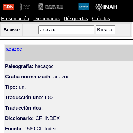
Presentación
Diccionarios
Búsquedas
Créditos
Buscar:
acazoc
Paleografía:
hacaçoc
Grafía normalizada:
acazoc
Tipo:
r.n.
Traducción uno:
I-83
Traducción dos:
Diccionario:
CF_INDEX
Fuente:
1580 CF Index