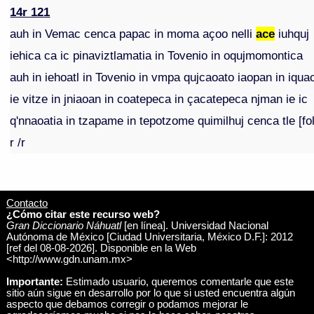
14r 121
auh in Vemac cenca papac in moma açoo nelli
ace
iuhquj
iehica ca ic pinaviztlamatia in Tovenio in oqujmomontica
auh in iehoatl in Tovenio in vmpa qujcaoato iaopan in iqua
ie vitze in jniaoan in coatepeca in çacatepeca njman ie ic
q'nnaoatia in tzapame in tepotzome quimilhuj cenca tle [fo
r /r
Contacto
¿Cómo citar este recurso web?
Gran Diccionario Náhuatl
[en línea]. Universidad Nacional
Autónoma de México [Ciudad Universitaria, México D.F.]: 2012
[ref del 08-08-2026]. Disponible en la Web
<http://www.gdn.unam.mx>
Importante:
Estimado usuario, queremos comentarle que este
sitio aún sigue en desarrollo por lo que si usted encuentra algún
aspecto que debamos corregir o podamos mejorar le