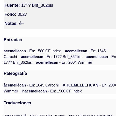
Fuente:
17?? Bnf_362bis
Folio:
002v
Notas:
ê--
Entradas
acemellecan
- En: 1580 CF Index
acemellecan
- En: 1645
Carochi
acemellecan
- En: 17?? Bnf_362bis
acemellecan
- En
17?? Bnf_362bis
acemellecan
- En: 2004 Wimmer
Paleografía
àcemëllècän
- En: 1645 Carochi
AHCEMELLEHCAN
- En: 200
Wimmer
hacemellecan
- En: 1580 CF Index
Traducciones