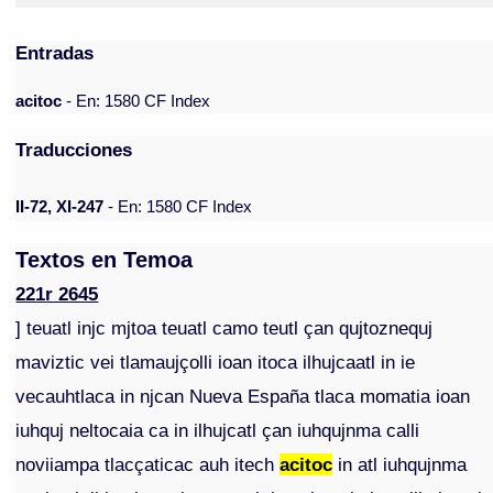
Entradas
acitoc
- En: 1580 CF Index
Traducciones
II-72, XI-247
- En: 1580 CF Index
Textos en Temoa
221r 2645
] teuatl injc mjtoa teuatl camo teutl çan qujtoznequj
maviztic vei tlamaujçolli ioan itoca ilhujcaatl in ie
vecauhtlaca in njcan Nueva España tlaca momatia ioan
iuhquj neltocaia ca in ilhujcatl çan iuhqujnma calli
noviiampa tlacçaticac auh itech
acitoc
in atl iuhqujnma