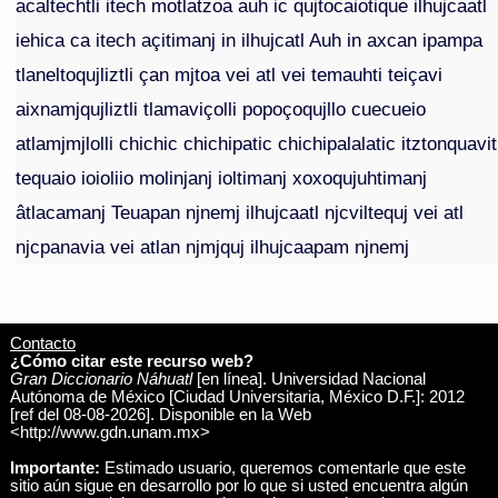
acaltechtli itech motlatzoa auh ic qujtocaiotique ilhujcaatl
iehica ca itech açitimanj in ilhujcatl Auh in axcan ipampa
tlaneltoqujliztli çan mjtoa vei atl vei temauhti teiçavi
aixnamjqujliztli tlamaviçolli popoçoqujllo cuecueio
atlamjmjlolli chichic chichipatic chichipalalatic itztonquavit
tequaio ioioliio molinjanj ioltimanj xoxoqujuhtimanj
âtlacamanj Teuapan njnemj ilhujcaatl njcviltequj vei atl
njcpanavia vei atlan njmjquj ilhujcaapam njnemj
Contacto
¿Cómo citar este recurso web?
Gran Diccionario Náhuatl
[en línea]. Universidad Nacional
Autónoma de México [Ciudad Universitaria, México D.F.]: 2012
[ref del 08-08-2026]. Disponible en la Web
<http://www.gdn.unam.mx>
Importante:
Estimado usuario, queremos comentarle que este
sitio aún sigue en desarrollo por lo que si usted encuentra algún