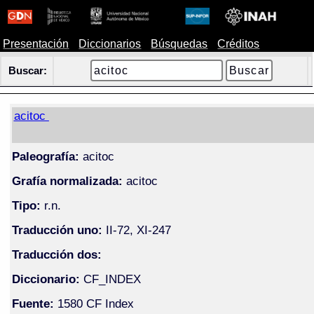
Presentación
Diccionarios
Búsquedas
Créditos
Buscar:
acitoc
Paleografía:
acitoc
Grafía normalizada:
acitoc
Tipo:
r.n.
Traducción uno:
II-72, XI-247
Traducción dos:
Diccionario:
CF_INDEX
Fuente:
1580 CF Index