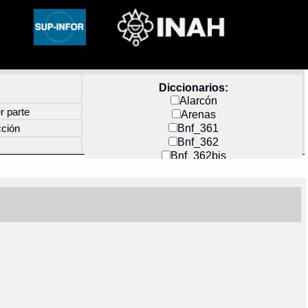
Diccionarios:
Alarcón
r parte
Arenas
Bnf_361
cción
Bnf_362
Bnf_362bis
Carochi
CF_INDEX
Clavijero
Cortés y Zedeño
Docs_México
Durán
Guerra
Mecayapan
Molina_1
Molina_2
Olmos_G