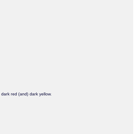
Olmos_V
Paredes
Rincón
Sahagún Escolio
Tezozomoc
Tzinacapan
Wimmer
 dark red (and) dark yellow.