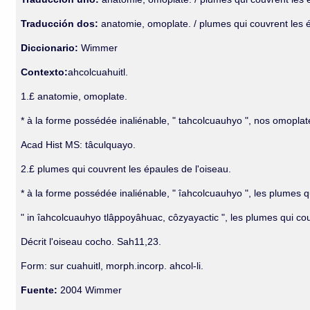
Traducción dos:
anatomie, omoplate. / plumes qui couvrent les é
Diccionario:
Wimmer
Contexto:
ahcolcuahuitl.
1.£ anatomie, omoplate.
* à la forme possédée inaliénable, " tahcolcuauhyo ", nos omoplat
Acad Hist MS: tâculquayo.
2.£ plumes qui couvrent les épaules de l'oiseau.
* à la forme possédée inaliénable, " îahcolcuauhyo ", les plumes q
" in îahcolcuauhyo tlâppoyâhuac, côzyayactic ", les plumes qui co
Décrit l'oiseau cocho. Sah11,23.
Form: sur cuahuitl, morph.incorp. ahcol-li.
Fuente:
2004 Wimmer