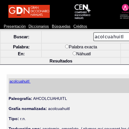
Presentación
Diccionarios
Búsquedas
Créditos
Buscar:
Palabra:
Palabra exacta
En:
Náhuatl
Resultados
acolcuahuitl
Paleografía:
AHCOLCUAHUITL
Grafía normalizada:
acolcuahuitl
Tipo:
r.n.
Traducción uno:
anatomie, omoplate. / plumes qui couvrent les é