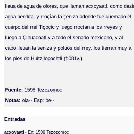
lleua de agua de olores, que llaman acxoyaatl, como dezi
agua bendita, y rroçían la çeniza adonde fue quemado el
cuerpo del rrei Tiçoçic y luego rroçían a los rreyes y
luego a Çihuacoatl y a todo el senado mexicano, y al
cabo lleuan la seniza y poluos del rrey, los tierran muy a
los pies de Huitzilopochtli (f:081v.)
Fuente:
1598 Tezozomoc
Notas:
oia-- Esp: be--
Entradas
acxoyaatl
- En: 1598 Tezozomoc