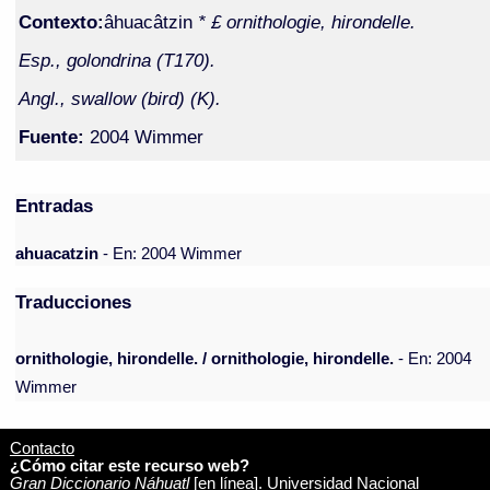
Contexto:
âhuacâtzin
* £ ornithologie, hirondelle.
Esp., golondrina (T170).
Angl., swallow (bird) (K).
Fuente:
2004 Wimmer
Entradas
ahuacatzin
- En: 2004 Wimmer
Traducciones
ornithologie, hirondelle. / ornithologie, hirondelle.
- En: 2004
Wimmer
Contacto
¿Cómo citar este recurso web?
Gran Diccionario Náhuatl
[en línea]. Universidad Nacional