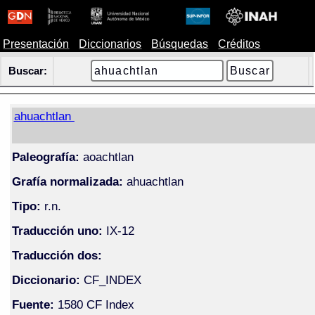
Presentación
Diccionarios
Búsquedas
Créditos
Buscar:
ahuachtlan
Paleografía:
aoachtlan
Grafía normalizada:
ahuachtlan
Tipo:
r.n.
Traducción uno:
IX-12
Traducción dos:
Diccionario:
CF_INDEX
Fuente:
1580 CF Index