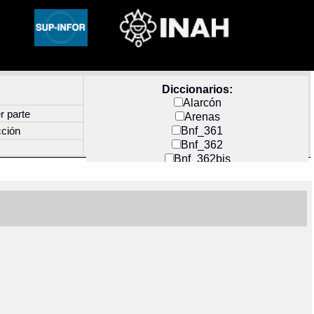
Diccionarios:
Alarcón
r parte
Arenas
Bnf_361
cción
Bnf_362
Bnf_362bis
Carochi
CF_INDEX
Clavijero
Cortés y Zedeño
Docs_México
Durán
Guerra
Mecayapan
Molina_1
Molina_2
Olmos_G