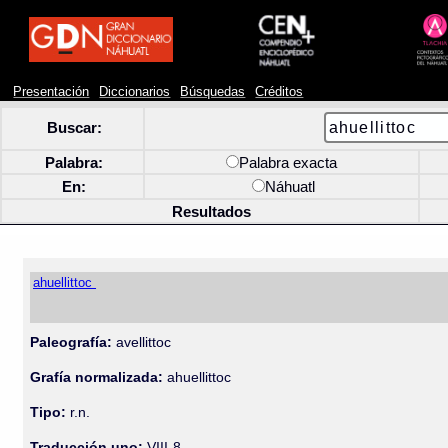
Presentación
Diccionarios
Búsquedas
Créditos
Buscar:
Palabra:
Palabra exacta
En:
Náhuatl
Resultados
ahuellittoc
Paleografía:
avellittoc
Grafía normalizada:
ahuellittoc
Tipo:
r.n.
Traducción uno:
VIII-8