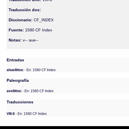
Traducción dos:
Diccionario:
CF_INDEX
Fuente:
1580 CF Index
Notas:
v-- aue--
Entradas
ahuellittoc
- En: 1580 CF Index
Paleografía
avellittoc
- En: 1580 CF Index
Traducciones
VIII-8
- En: 1580 CF Index