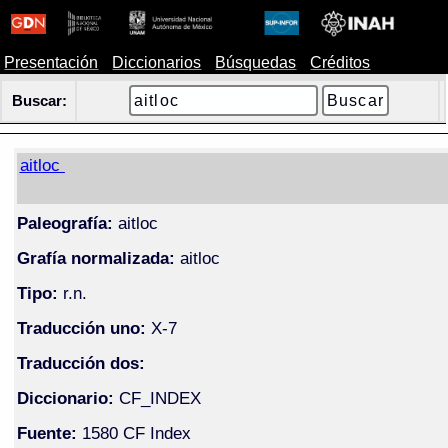
Presentación
Diccionarios
Búsquedas
Créditos
Buscar:
aitloc
Paleografía:
aitloc
Grafía normalizada:
aitloc
Tipo:
r.n.
Traducción uno:
X-7
Traducción dos:
Diccionario:
CF_INDEX
Fuente:
1580 CF Index