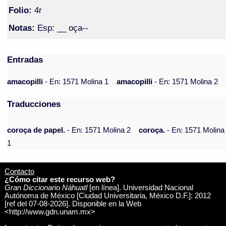
Folio:
4r
Notas:
Esp: __ oça--
Entradas
amacopilli
- En: 1571 Molina 1
amacopilli
- En: 1571 Molina 2
Traducciones
coroça de papel.
- En: 1571 Molina 2
coroça.
- En: 1571 Molina
1
Contacto
¿Cómo citar este recurso web?
Gran Diccionario Náhuatl
[en línea]. Universidad Nacional
Autónoma de México [Ciudad Universitaria, México D.F.]: 2012
[ref del 07-08-2026]. Disponible en la Web
<http://www.gdn.unam.mx>