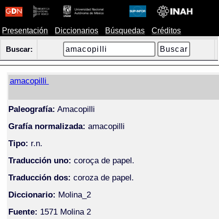
Presentación
Diccionarios
Búsquedas
Créditos
Buscar:
amacopilli
Paleografía:
Amacopilli
Grafía normalizada:
amacopilli
Tipo:
r.n.
Traducción uno:
coroça de papel.
Traducción dos:
coroza de papel.
Diccionario:
Molina_2
Fuente:
1571 Molina 2