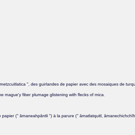
etzcuitlatica ", des guirlandes de papier avec des mosaiques de turquo
e mague'y fiber plumage glistening with flecks of mica.
de papier (" âmaneahpântli ") à la parure (" âmatlatquitl, âmanechichchî