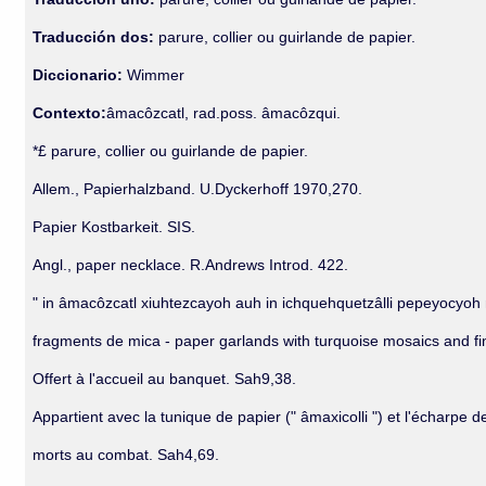
Traducción dos:
parure, collier ou guirlande de papier.
Diccionario:
Wimmer
Contexto:
âmacôzcatl, rad.poss. âmacôzqui.
*£ parure, collier ou guirlande de papier.
Allem., Papierhalzband. U.Dyckerhoff 1970,270.
Papier Kostbarkeit. SIS.
Angl., paper necklace. R.Andrews Introd. 422.
" in âmacôzcatl xiuhtezcayoh auh in ichquehquetzâlli pepeyocyoh m
fragments de mica - paper garlands with turquoise mosaics and fin
Offert à l'accueil au banquet. Sah9,38.
Appartient avec la tunique de papier (" âmaxicolli ") et l'écharpe 
morts au combat. Sah4,69.