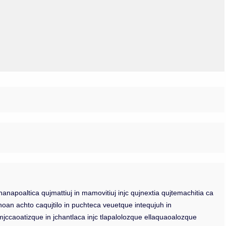
napoaltica qujmattiuj in mamovitiuj injc qujnextia qujtemachitia ca
hoan achto caqujtilo in puchteca veuetque intequjuh in
oz mjccaoatizque in jchantlaca injc tlapalolozque ellaquaoalozque