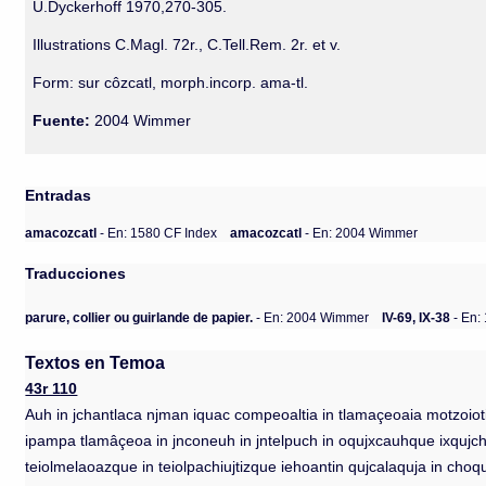
U.Dyckerhoff 1970,270-305.
Illustrations C.Magl. 72r., C.Tell.Rem. 2r. et v.
Form: sur côzcatl, morph.incorp. ama-tl.
Fuente:
2004 Wimmer
Entradas
amacozcatl
- En: 1580 CF Index
amacozcatl
- En: 2004 Wimmer
Traducciones
parure, collier ou guirlande de papier.
- En: 2004 Wimmer
IV-69, IX-38
- En:
Textos en Temoa
43r 110
Auh in jchantlaca njman iquac compeoaltia in tlamaçeoaia motzoioti
ipampa tlamâçeoa in jnconeuh in jntelpuch in oqujxcauhque ixqujch c
teiolmelaoazque in teiolpachiujtizque iehoantin qujcalaquja in choquj