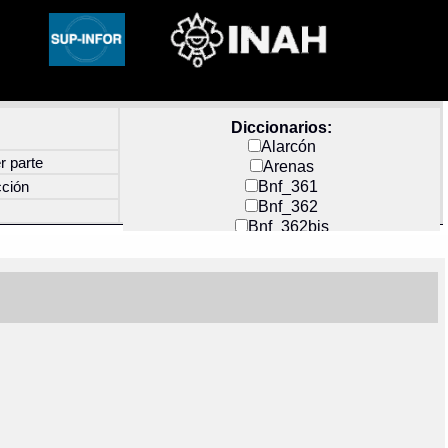
Diccionarios:
Alarcón
r parte
Arenas
Bnf_361
cción
Bnf_362
Bnf_362bis
Carochi
CF_INDEX
Clavijero
Cortés y Zedeño
Docs_México
Durán
Guerra
Mecayapan
Molina_1
Molina_2
Olmos_G