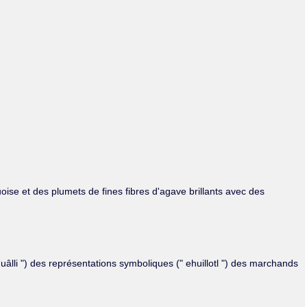
Olmos_V
Paredes
Rincón
Sahagún Escolio
Tezozomoc
Tzinacapan
Wimmer
ise et des plumets de fines fibres d'agave brillants avec des
huâlli ") des représentations symboliques (" ehuillotl ") des marchands