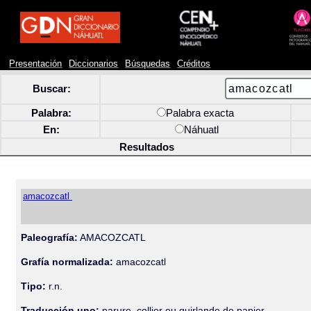
Presentación
Diccionarios
Búsquedas
Créditos
Buscar:
Palabra:
Palabra exacta
En:
Náhuatl
Resultados
amacozcatl
Paleografía:
AMACOZCATL
Grafía normalizada:
amacozcatl
Tipo:
r.n.
Traducción uno:
parure, collier ou guirlande de papier.