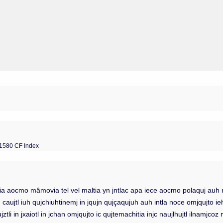
 1580 CF Index
a aocmo mâmovia tel vel maltia yn jntlac apa iece aocmo polaquj auh na
aujtl iuh qujchiuhtinemj in jqujn qujçaqujuh auh intla noce omjqujto ie
ztli in jxaiotl in jchan omjqujto ic qujtemachitia injc naujlhujtl ilnamjc