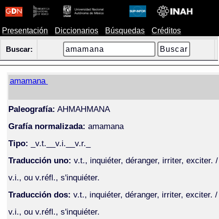
Presentación
Diccionarios
Búsquedas
Créditos
Buscar:
amamana
Paleografía:
AHMAHMANA
Grafía normalizada:
amamana
Tipo:
_v.t.__v.i.__v.r._
Traducción uno:
v.t., inquiéter, déranger, irriter, exciter. /
v.i., ou v.réfl., s'inquiéter.
Traducción dos:
v.t., inquiéter, déranger, irriter, exciter. /
v.i., ou v.réfl., s'inquiéter.