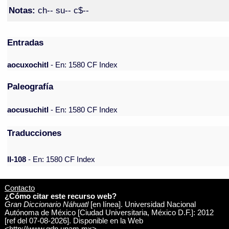
Notas:
ch-- su-- c$--
Entradas
aocuxochitl
- En: 1580 CF Index
Paleografía
aocusuchitl
- En: 1580 CF Index
Traducciones
II-108
- En: 1580 CF Index
Contacto
¿Cómo citar este recurso web?
Gran Diccionario Náhuatl
[en línea]. Universidad Nacional
Autónoma de México [Ciudad Universitaria, México D.F.]: 2012
[ref del 07-08-2026]. Disponible en la Web
<http://www.gdn.unam.mx>