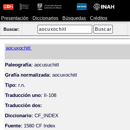
Presentación
Diccionarios
Búsquedas
Créditos
Buscar:
aocuxochitl
Paleografía:
aocusuchitl
Grafía normalizada:
aocuxochitl
Tipo:
r.n.
Traducción uno:
II-108
Traducción dos:
Diccionario:
CF_INDEX
Fuente:
1580 CF Index