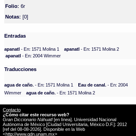
Folio:
6r
Notas:
[0]
Entradas
apanatl
- En: 1571 Molina 1
apanatl
- En: 1571 Molina 2
apanatl
- En: 2004 Wimmer
Traducciones
agua de caño.
- En: 1571 Molina 1
Eau de canal.
- En: 2004
Wimmer
agua de caño.
- En: 1571 Molina 2
Contacto
¿Cómo citar este recurso web?
Gran Diccionario Náhuatl
[en línea]. Universidad Nacional
Autónoma de México [Ciudad Universitaria, México D.F.]: 2012
[ref del 08-08-2026]. Disponible en la Web
<http://www.gdn.unam.mx>