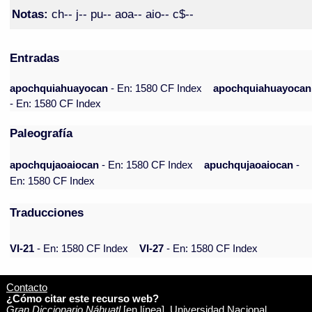
Notas:
ch-- j-- pu-- aoa-- aio-- c$--
Entradas
apochquiahuayocan
- En: 1580 CF Index
apochquiahuayocan
- En: 1580 CF Index
Paleografía
apochqujaoaiocan
- En: 1580 CF Index
apuchqujaoaiocan
-
En: 1580 CF Index
Traducciones
VI-21
- En: 1580 CF Index
VI-27
- En: 1580 CF Index
Contacto
¿Cómo citar este recurso web?
Gran Diccionario Náhuatl
[en línea]. Universidad Nacional