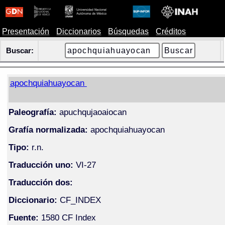
Presentación
Diccionarios
Búsquedas
Créditos
Buscar:
apochquiahuayocan
Paleografía:
apuchqujaoaiocan
Grafía normalizada:
apochquiahuayocan
Tipo:
r.n.
Traducción uno:
VI-27
Traducción dos:
Diccionario:
CF_INDEX
Fuente:
1580 CF Index