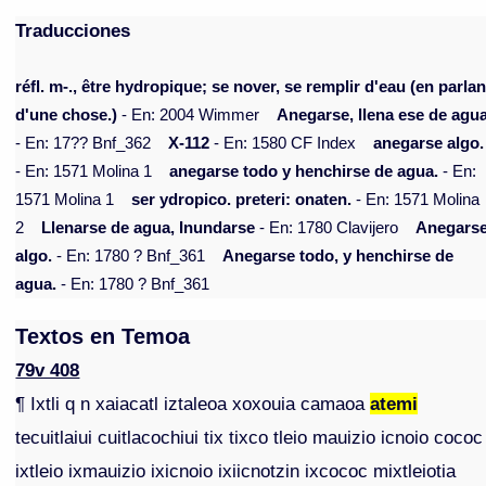
Traducciones
réfl. m-., être hydropique; se nover, se remplir d'eau (en parlan
d'une chose.)
- En: 2004 Wimmer
Anegarse, llena ese de agu
- En: 17?? Bnf_362
X-112
- En: 1580 CF Index
anegarse algo.
- En: 1571 Molina 1
anegarse todo y henchirse de agua.
- En:
1571 Molina 1
ser ydropico. preteri: onaten.
- En: 1571 Molina
2
Llenarse de agua, Inundarse
- En: 1780 Clavijero
Anegars
algo.
- En: 1780 ? Bnf_361
Anegarse todo, y henchirse de
agua.
- En: 1780 ? Bnf_361
Textos en Temoa
79v 408
¶ Ixtli q n xaiacatl iztaleoa xoxouia camaoa
atemi
tecuitlaiui cuitlacochiui tix tixco tleio mauizio icnoio cococ
ixtleio ixmauizio ixicnoio ixiicnotzin ixcococ mixtleiotia