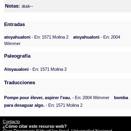
Notas:
aua--
Entradas
atoyahualoni
- En: 1571 Molina 2
atoyahualoni
- En: 2004
Wimmer
Paleografía
Atoyaualoni
- En: 1571 Molina 2
Traducciones
Pompe pour élever, aspirer l'eau.
- En: 2004 Wimmer
bomba
para desaguar algo.
- En: 1571 Molina 2
Contacto
¿Cómo citar este recurso web?
Gran Diccionario Náhuatl
[en línea]. Universidad Nacional