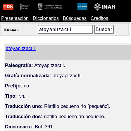
Presentación
Diccionarios
Búsquedas
Créditos
Buscar:
atoyapitzactli
Paleografía:
Atoyapitzactli.
Grafía normalizada:
atoyapitzactli
Prefijo:
no
Tipo:
r.n.
Traducción uno:
Riatillo pequeno rio [pequeño].
Traducción dos:
riatillo pequeno rio pequeño.
Diccionario:
Bnf_361