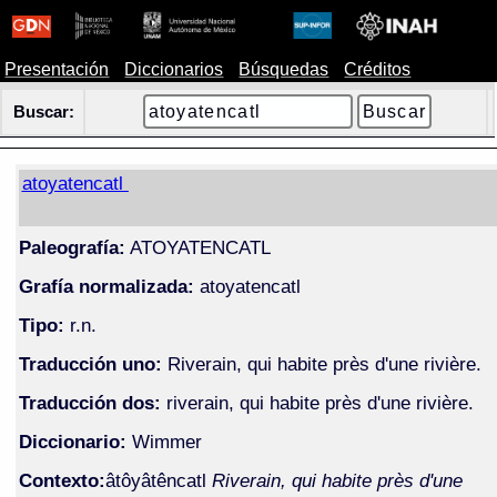
Presentación
Diccionarios
Búsquedas
Créditos
Buscar:
atoyatencatl
Paleografía:
ATOYATENCATL
Grafía normalizada:
atoyatencatl
Tipo:
r.n.
Traducción uno:
Riverain, qui habite près d'une rivière.
Traducción dos:
riverain, qui habite près d'une rivière.
Diccionario:
Wimmer
Contexto:
âtôyâtêncatl
Riverain, qui habite près d'une