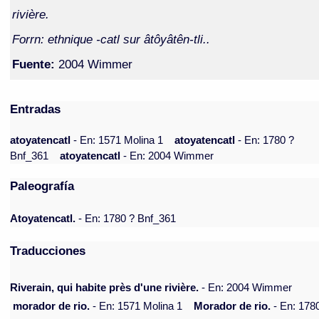
rivière.
Forrn: ethnique -catl sur âtôyâtên-tli..
Fuente:
2004 Wimmer
Entradas
atoyatencatl
- En: 1571 Molina 1
atoyatencatl
- En: 1780 ?
Bnf_361
atoyatencatl
- En: 2004 Wimmer
Paleografía
Atoyatencatl.
- En: 1780 ? Bnf_361
Traducciones
Riverain, qui habite près d'une rivière.
- En: 2004 Wimmer
morador de rio.
- En: 1571 Molina 1
Morador de rio.
- En: 178