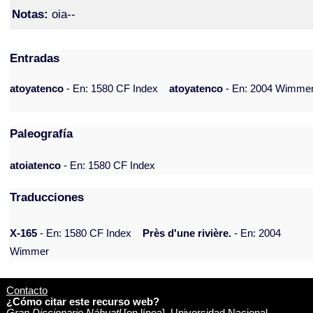
Notas:
oia--
Entradas
atoyatenco
- En: 1580 CF Index
atoyatenco
- En: 2004 Wimme
Paleografía
atoiatenco
- En: 1580 CF Index
Traducciones
X-165
- En: 1580 CF Index
Près d'une rivière.
- En: 2004
Wimmer
Contacto
¿Cómo citar este recurso web?
Gran Diccionario Náhuatl
[en línea]. Universidad Nacional