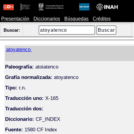
Presentación
Diccionarios
Búsquedas
Créditos
Buscar:
atoyatenco
Paleografía:
atoiatenco
Grafía normalizada:
atoyatenco
Tipo:
r.n.
Traducción uno:
X-165
Traducción dos:
Diccionario:
CF_INDEX
Fuente:
1580 CF Index