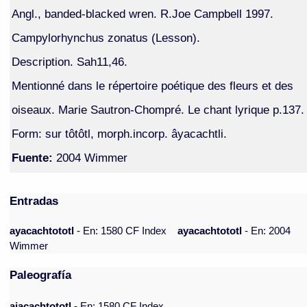
Angl., banded-blacked wren. R.Joe Campbell 1997.
Campylorhynchus zonatus (Lesson).
Description. Sah11,46.
Mentionné dans le répertoire poétique des fleurs et des
oiseaux. Marie Sautron-Chompré. Le chant lyrique p.137.
Form: sur tôtôtl, morph.incorp. âyacachtli.
Fuente:
2004 Wimmer
Entradas
ayacachtototl
- En: 1580 CF Index
ayacachtototl
- En: 2004
Wimmer
Paleografía
aiacachtototl
- En: 1580 CF Index