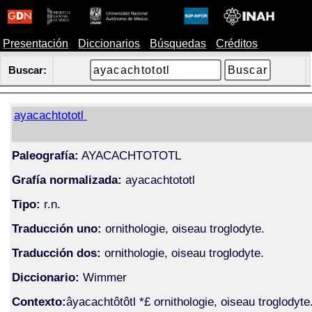
Presentación
Diccionarios
Búsquedas
Créditos
Buscar:
ayacachtototl
Paleografía:
AYACACHTOTOTL
Grafía normalizada:
ayacachtototl
Tipo:
r.n.
Traducción uno:
ornithologie, oiseau troglodyte.
Traducción dos:
ornithologie, oiseau troglodyte.
Diccionario:
Wimmer
Contexto:
âyacachtôtôtl *£ ornithologie, oiseau troglodyte