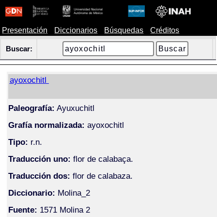
Presentación
Diccionarios
Búsquedas
Créditos
Buscar:
ayoxochitl
Paleografía:
Ayuxuchitl
Grafía normalizada:
ayoxochitl
Tipo:
r.n.
Traducción uno:
flor de calabaça.
Traducción dos:
flor de calabaza.
Diccionario:
Molina_2
Fuente:
1571 Molina 2