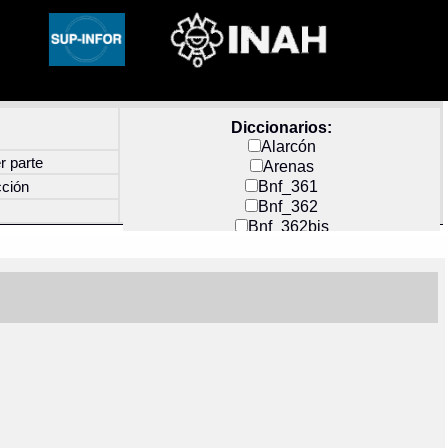
Diccionarios:
Alarcón
r parte
Arenas
Bnf_361
cción
Bnf_362
Bnf_362bis
Carochi
CF_INDEX
Clavijero
Cortés y Zedeño
Docs_México
Durán
Guerra
Mecayapan
Molina_1
Molina_2
Olmos_G