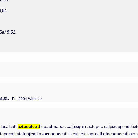
8,51.
 Sah8,51.
h8,51.
- En: 2004 Wimmer
tlacalcatl
aztacalcatl
quauhnaoac calpixquj oaxtepec calpixquj cuetlaxte
otepecatl atotonjlcatl axocopanecatl itzcujncujtlapilcatl atocpanecatl aiotz