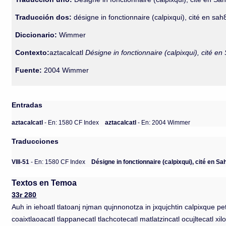
Traducción dos:
désigne in fonctionnaire (calpixqui), cité en sah
Diccionario:
Wimmer
Contexto:
aztacalcatl
Désigne in fonctionnaire (calpixqui), cité en
Fuente:
2004 Wimmer
Entradas
aztacalcatl
- En: 1580 CF Index
aztacalcatl
- En: 2004 Wimmer
Traducciones
VIII-51
- En: 1580 CF Index
Désigne in fonctionnaire (calpixqui), cité en Sa
Textos en Temoa
33r 280
Auh in iehoatl tlatoanj njman qujnnonotza in jxqujchtin calpixque pe
coaixtlaoacatl tlappanecatl tlachcotecatl matlatzincatl ocujltecatl xil