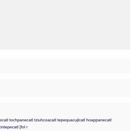
Olmos_V
Paredes
Rincón
Sahagún Escolio
Tezozomoc
Tzinacapan
Wimmer
catl tochpanecatl tziuhcoacatl tepequacujlcatl hoappanecatl
intepecatl [fol r