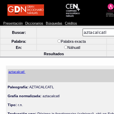
Presentación
Diccionarios
Búsquedas
Créditos
Buscar:
Palabra:
Palabra exacta
En:
Náhuatl
Resultados
aztacalcatl
Paleografía:
AZTACALCATL
Grafía normalizada:
aztacalcatl
Tipo:
r.n.
Traducción uno:
Désigne in fonctionnaire (calpixqui), cité en Sa