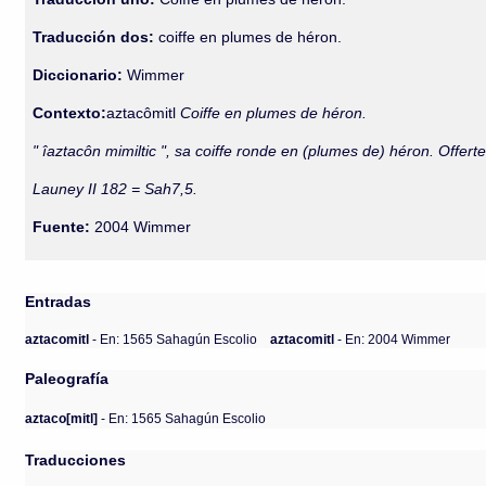
Traducción dos:
coiffe en plumes de héron.
Diccionario:
Wimmer
Contexto:
aztacômitl
Coiffe en plumes de héron.
" îaztacôn mimiltic ", sa coiffe ronde en (plumes de) héron. Offerte
Launey II 182 = Sah7,5.
Fuente:
2004 Wimmer
Entradas
aztacomitl
- En: 1565 Sahagún Escolio
aztacomitl
- En: 2004 Wimmer
Paleografía
aztaco[mitl]
- En: 1565 Sahagún Escolio
Traducciones