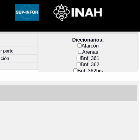
Diccionarios:
Alarcón
r parte
Arenas
Bnf_361
cción
Bnf_362
Bnf_362bis
Carochi
CF_INDEX
Clavijero
Cortés y Zedeño
Docs_México
Durán
Guerra
Mecayapan
Molina_1
Molina_2
Olmos_G