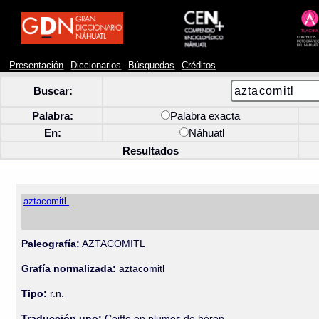
Presentación
Diccionarios
Búsquedas
Créditos
Buscar:
Palabra:
Palabra exacta
En:
Náhuatl
Resultados
aztacomitl
Paleografía:
AZTACOMITL
Grafía normalizada:
aztacomitl
Tipo:
r.n.
Traducción uno:
Coiffe en plumes de héron.