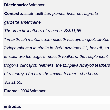
Diccionario:
Wimmer
Contexto:
aztaimaxtli
Les plumes fines de l'aigrette
garzette américaine.
The 'imaxtli' feathers of a heron. Sah11,55.
" imaxtli: iuh mihtoa cuammoloctli îolicayo in quetzaltôtôtl
îtzinpoyahuaca in tótolin in tôtôtl aztaimaxtli ", Imaxtli, so
is said, are the eagle's moloctli feathers, the resplendent
trogon's olincayotl feathers, the tzinpayauacayotl feathers
of a turkey, of a bird, the imaxtli feathers of a heron.
Sah11,55.
Fuente:
2004 Wimmer
Entradas