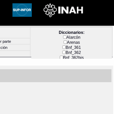
Diccionarios:
Alarcón
r parte
Arenas
Bnf_361
cción
Bnf_362
Bnf_362bis
Carochi
CF_INDEX
Clavijero
Cortés y Zedeño
Docs_México
Durán
Guerra
Mecayapan
Molina_1
Molina_2
Olmos_G