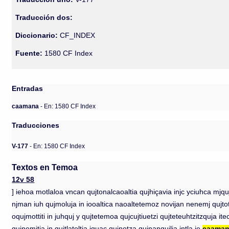
Traducción dos:
Diccionario:
CF_INDEX
Fuente:
1580 CF Index
Entradas
caamana
- En: 1580 CF Index
Traducciones
V-177
- En: 1580 CF Index
Textos en Temoa
12v 58
] iehoa motlaloa vncan qujtonalcaoaltia qujhiçavia injc yciuhca mjq
njman iuh qujmoluja in iooaltica naoaltetemoz novijan nenemj qujtotoca
oqujmottiti in juhquj y qujtetemoa qujcujtiuetzi qujteteuhtzitzquja
qujnemjtia in qujtlatoltia iquac qujnotza qujnanqujlia intla ie
caama