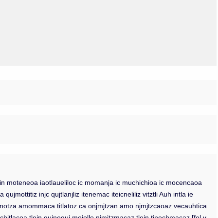
Olmos_V
Paredes
Rincón
Sahagún Escolio
Tezozomoc
Tzinacapan
Wimmer
iuj in moteneoa iaotlaueliloc ic momanja ic muchichioa ic mocencaoa
ottitiz injc qujtlanjliz itenemac iteicneliliz vitztli Auh intla ie
inechnotza amommaca titlatoz ca onjmjtzan amo njmjtzcaoaz vecauhtica
nechitlacoa tlein qujnequj moiollo njmjtzmacaz tlein tinechmacaz [fol v