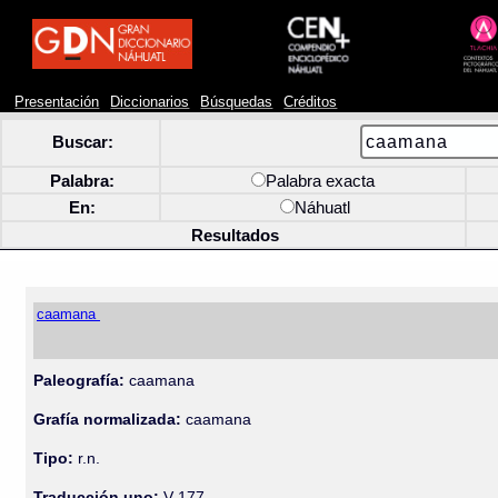
Presentación
Diccionarios
Búsquedas
Créditos
Buscar:
Palabra:
Palabra exacta
En:
Náhuatl
Resultados
caamana
Paleografía:
caamana
Grafía normalizada:
caamana
Tipo:
r.n.
Traducción uno:
V-177