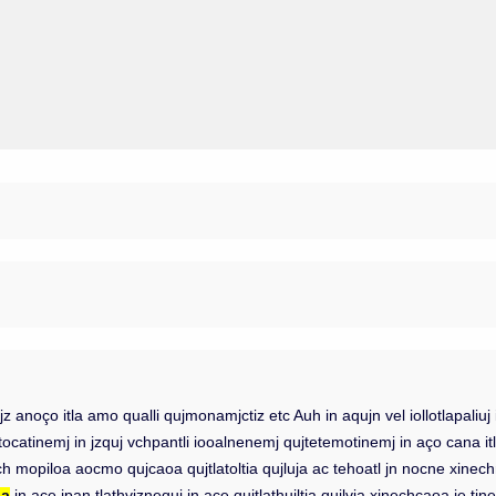
ujz anoço itla amo qualli qujmonamjctiz etc Auh in aqujn vel iollotlapal
tinemj in jzquj vchpantli iooalnenemj qujtetemotinemj in aço cana itla qujm
 itech mopiloa aocmo qujcaoa qujtlatoltia qujluja ac tehoatl jn nocne x
na
in ace ipan tlathviznequj in ace qujtlathujltia qujlvia xinechcaoa ie ti