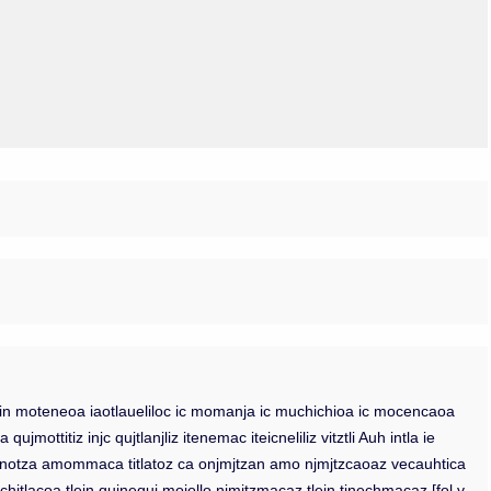
Olmos_V
Paredes
Rincón
Sahagún Escolio
Tezozomoc
Tzinacapan
Wimmer
iuj in moteneoa iaotlaueliloc ic momanja ic muchichioa ic mocencaoa
ottitiz injc qujtlanjliz itenemac iteicneliliz vitztli Auh intla ie
inechnotza amommaca titlatoz ca onjmjtzan amo njmjtzcaoaz vecauhtica
nechitlacoa tlein qujnequj moiollo njmjtzmacaz tlein tinechmacaz [fol v