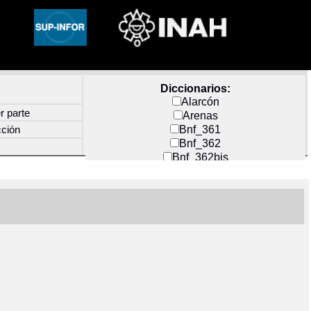
Diccionarios:
Alarcón
r parte
Arenas
Bnf_361
cción
Bnf_362
Bnf_362bis
Carochi
CF_INDEX
Clavijero
Cortés y Zedeño
Docs_México
Durán
Guerra
Mecayapan
Molina_1
Molina_2
Olmos_G