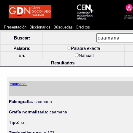
Presentación
Diccionarios
Búsquedas
Créditos
Buscar:
Palabra:
Palabra exacta
En:
Náhuatl
Resultados
caamana
Paleografía:
caamana
Grafía normalizada:
caamana
Tipo:
r.n.
Traducción uno:
V-177