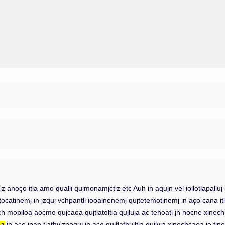
ujz anoço itla amo qualli qujmonamjctiz etc Auh in aqujn vel iollotlapal
tinemj in jzquj vchpantli iooalnenemj qujtetemotinemj in aço cana itla qujm
 itech mopiloa aocmo qujcaoa qujtlatoltia qujluja ac tehoatl jn nocne x
na
in ace ipan tlathviznequj in ace qujtlathujltia qujlvia xinechcaoa ie ti