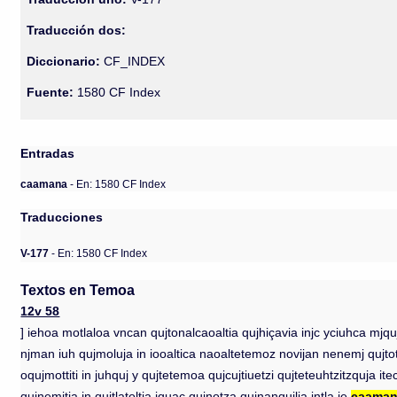
Traducción dos:
Diccionario:
CF_INDEX
Fuente:
1580 CF Index
Entradas
caamana
- En: 1580 CF Index
Traducciones
V-177
- En: 1580 CF Index
Textos en Temoa
12v 58
] iehoa motlaloa vncan qujtonalcaoaltia qujhiçavia injc yciuhca mjq
njman iuh qujmoluja in iooaltica naoaltetemoz novijan nenemj qujtotoca
oqujmottiti in juhquj y qujtetemoa qujcujtiuetzi qujteteuhtzitzquja
qujnemjtia in qujtlatoltia iquac qujnotza qujnanqujlia intla ie
caama