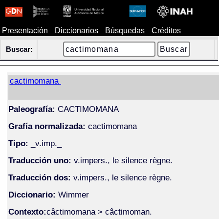
Presentación
Diccionarios
Búsquedas
Créditos
Buscar:
cactimomana
Paleografía:
CACTIMOMANA
Grafía normalizada:
cactimomana
Tipo:
_v.imp._
Traducción uno:
v.impers., le silence règne.
Traducción dos:
v.impers., le silence règne.
Diccionario:
Wimmer
Contexto:
câctimomana > câctimoman.