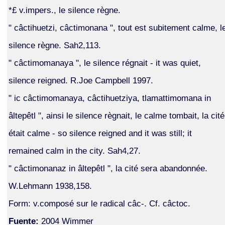
*£ v.impers., le silence règne.
" câctihuetzi, câctimonana ", tout est subitement calme, l
silence règne. Sah2,113.
" câctimomanaya ", le silence régnait - it was quiet,
silence reigned. R.Joe Campbell 1997.
" ic câctimomanaya, câctihuetziya, tlamattimomana in
âltepêtl ", ainsi le silence règnait, le calme tombait, la cité
était calme - so silence reigned and it was still; it
remained calm in the city. Sah4,27.
" câctimonanaz in âltepêtl ", la cité sera abandonnée.
W.Lehmann 1938,158.
Form: v.composé sur le radical câc-. Cf. câctoc.
Fuente:
2004 Wimmer