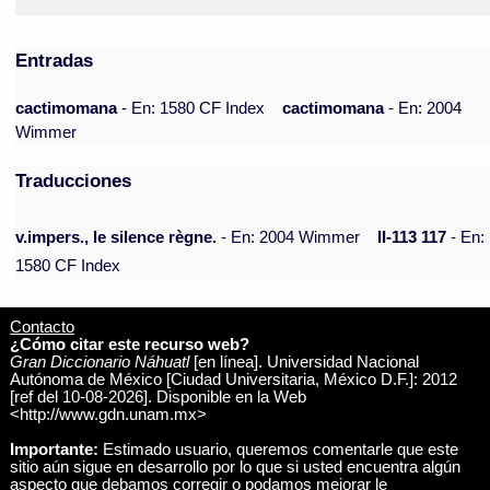
Entradas
cactimomana
- En: 1580 CF Index
cactimomana
- En: 2004
Wimmer
Traducciones
v.impers., le silence règne.
- En: 2004 Wimmer
II-113 117
- En:
1580 CF Index
Contacto
¿Cómo citar este recurso web?
Gran Diccionario Náhuatl
[en línea]. Universidad Nacional
Autónoma de México [Ciudad Universitaria, México D.F.]: 2012
[ref del 10-08-2026]. Disponible en la Web
<http://www.gdn.unam.mx>
Importante:
Estimado usuario, queremos comentarle que este
sitio aún sigue en desarrollo por lo que si usted encuentra algún
aspecto que debamos corregir o podamos mejorar le