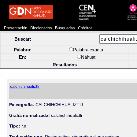
Presentación
Diccionarios
Búsquedas
Créditos
Buscar:
Palabra:
Palabra exacta
En:
Náhuatl
Resultados
calchichihualiztli
Paleografía:
CALCHIHCHIHUALIZTLI
Grafía normalizada:
calchichihualiztli
Tipo:
r.n.
Traducción uno:
Restauration, réparation d'une maison.