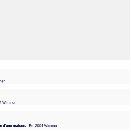
Olmos_V
Paredes
Rincón
Sahagún Escolio
Tezozomoc
Tzinacapan
Wimmer
mer
04 Wimmer
on d'une maison.
- En: 2004 Wimmer