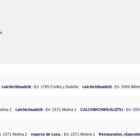
n.
calchichihualiztli
- En: 1765 Cortés y Zedeño
calchichihualiztli
- En: 2004 Wim
olina 2
calchichiualiztli
- En: 1571 Molina 1
CALCHIHCHIHUALIZTLI
- En: 20
n: 1571 Molina 2
reparos de casa.
- En: 1571 Molina 1
Restauration, réparati