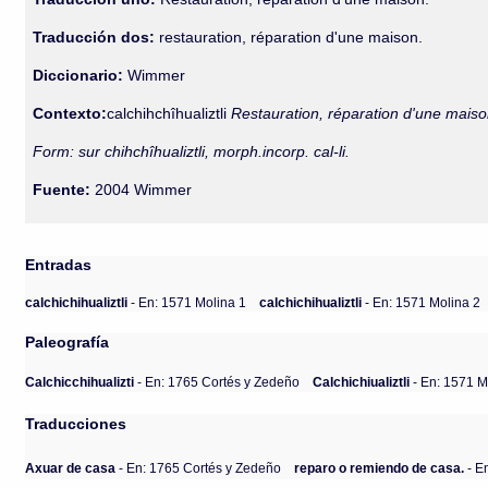
Traducción dos:
restauration, réparation d'une maison.
Diccionario:
Wimmer
Contexto:
calchihchîhualiztli
Restauration, réparation d'une maiso
Form: sur chihchîhualiztli, morph.incorp. cal-li.
Fuente:
2004 Wimmer
Entradas
calchichihualiztli
- En: 1571 Molina 1
calchichihualiztli
- En: 1571 Molina 2
Paleografía
Calchicchihualizti
- En: 1765 Cortés y Zedeño
Calchichiualiztli
- En: 1571 M
Traducciones
Axuar de casa
- En: 1765 Cortés y Zedeño
reparo o remiendo de casa.
- E