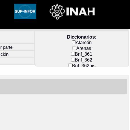
Diccionarios:
Alarcón
r parte
Arenas
Bnf_361
cción
Bnf_362
Bnf_362bis
Carochi
CF_INDEX
Clavijero
Cortés y Zedeño
Docs_México
Durán
Guerra
Mecayapan
Molina_1
Molina_2
Olmos_G