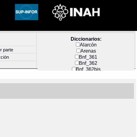
Diccionarios:
Alarcón
r parte
Arenas
Bnf_361
cción
Bnf_362
Bnf_362bis
Carochi
CF_INDEX
Clavijero
Cortés y Zedeño
Docs_México
Durán
Guerra
Mecayapan
Molina_1
Molina_2
Olmos_G