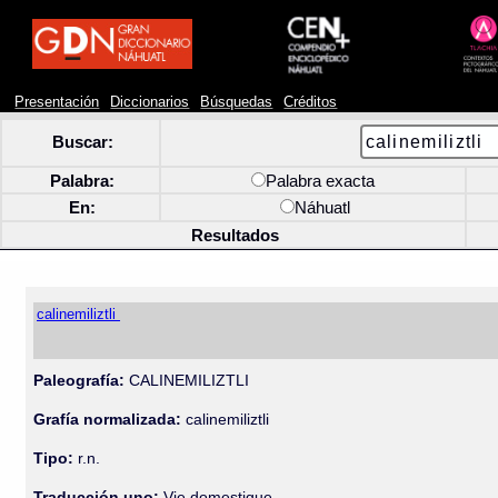
Presentación
Diccionarios
Búsquedas
Créditos
Buscar:
Palabra:
Palabra exacta
En:
Náhuatl
Resultados
calinemiliztli
Paleografía:
CALINEMILIZTLI
Grafía normalizada:
calinemiliztli
Tipo:
r.n.
Traducción uno:
Vie domestique.