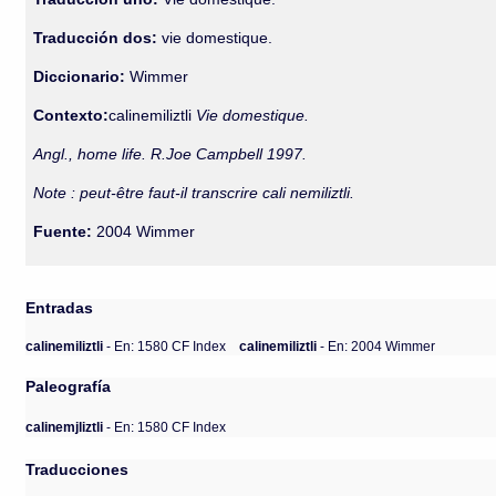
Traducción dos:
vie domestique.
Diccionario:
Wimmer
Contexto:
calinemiliztli
Vie domestique.
Angl., home life. R.Joe Campbell 1997.
Note : peut-être faut-il transcrire cali nemiliztli.
Fuente:
2004 Wimmer
Entradas
calinemiliztli
- En: 1580 CF Index
calinemiliztli
- En: 2004 Wimmer
Paleografía
calinemjliztli
- En: 1580 CF Index
Traducciones