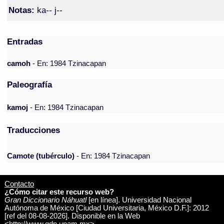
Notas:
ka-- j--
Entradas
camoh
- En: 1984 Tzinacapan
Paleografía
kamoj
- En: 1984 Tzinacapan
Traducciones
Camote (tubérculo)
- En: 1984 Tzinacapan
Contacto
¿Cómo citar este recurso web?
Gran Diccionario Náhuatl
[en línea]. Universidad Nacional
Autónoma de México [Ciudad Universitaria, México D.F.]: 2012
[ref del 08-08-2026]. Disponible en la Web
<http://www.gdn.unam.mx>