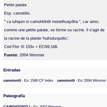
Petite patate.
Esp. camotillo.
" ca iuhquin in camohtôntli monelhuayôtia ", car ainsi,
comme une petite patate, se forme sa racine. Il s'agit de
la racine de la plante 'huihuitzquiltic'.
Cod Flor XI 153v = ECN9,166.
Fuente:
2004 Wimmer
Entradas
camotontli
- En: 1580 CF Index
camotontli
- En: 2004 Wimmer
Paleografía
CAMOHTONTLI
- En: 2004 Wimmer