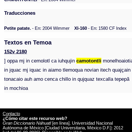
Traducciones
Petite patate.
- En: 2004 Wimmer
XI-160
- En: 1580 CF Index
Textos en Temoa
152v 2180
] oppa mj in cemolotl ca iuhqujin
camotontli
monelhoaioti
in jquac mj iquac in aiamo tlemoqua novian itech quajçain
tonacaio auh amo cenca chillo in qujquaz texcalla tepepã
in mochioa
Contacto
¿Cómo citar este recurso web?
Gran Diccionario Náhuatl
[en línea]. Universidad Nacional
Autónoma de México [Ciudad Universitaria, México D.F.]: 2012