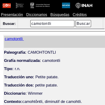
Presentación
Diccionarios
Búsquedas
Créditos
Buscar:
camotontli
Paleografía:
CAMOHTONTLI
Grafía normalizada:
camotontli
Tipo:
r.n.
Traducción uno:
Petite patate.
Traducción dos:
petite patate.
Diccionario:
Wimmer
Contexto:
camohtôntli, diminutif de camohtli.