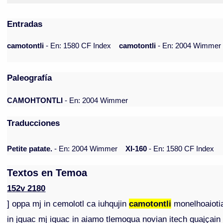
Entradas
camotontli
- En: 1580 CF Index
camotontli
- En: 2004 Wimmer
Paleografía
CAMOHTONTLI
- En: 2004 Wimmer
Traducciones
Petite patate.
- En: 2004 Wimmer
XI-160
- En: 1580 CF Index
Textos en Temoa
152v 2180
] oppa mj in cemolotl ca iuhqujin
camotontli
monelhoaioti
in jquac mj iquac in aiamo tlemoqua novian itech quajçain