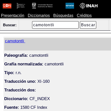
Presentación
Diccionarios
Búsquedas
Créditos
Buscar:
camotontli
Paleografía:
camotontli
Grafía normalizada:
camotontli
Tipo:
r.n.
Traducción uno:
XI-160
Traducción dos:
Diccionario:
CF_INDEX
Fuente:
1580 CF Index