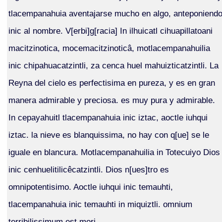
tlacempanahuia aventajarse mucho en algo, anteponiend
inic al nombre. V[erbi]g[racia] In ilhuicatl cihuapillatoani
macitzinotica, mocemacitzinoticâ, motlacempanahuilia
inic chipahuacatzintli, za cenca huel mahuizticatzintli. La
Reyna del cielo es perfectisima en pureza, y es en gran
manera admirable y preciosa. es muy pura y admirable.
In cepayahuitl tlacempanahuia inic iztac, aoctle iuhqui
iztac. la nieve es blanquissima, no hay con q[ue] se le
iguale en blancura. Motlacempanahuilia in Totecuiyo Dios
inic cenhuelitilicêcatzintli. Dios n[ues]tro es
omnipotentisimo. Aoctle iuhqui inic temauhti,
tlacempanahuia inic temauhti in miquiztli. omnium
terribilissimum est mori.