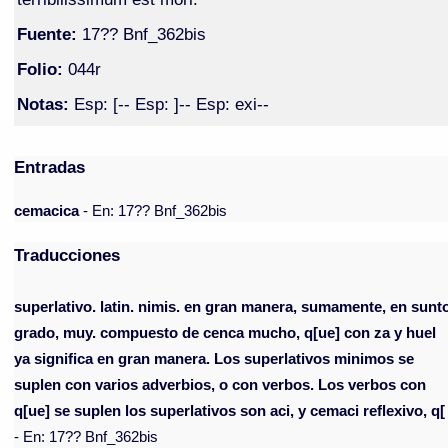
Fuente:
17?? Bnf_362bis
Folio:
044r
Notas:
Esp: [-- Esp: ]-- Esp: exi--
Entradas
cemacica
- En: 17?? Bnf_362bis
Traducciones
superlativo. latin. nimis. en gran manera, sumamente, en sunt
grado, muy. compuesto de cenca mucho, q[ue] con za y huel
ya significa en gran manera. Los superlativos minimos se
suplen con varios adverbios, o con verbos. Los verbos con
q[ue] se suplen los superlativos son aci, y cemaci reflexivo, q[
- En: 17?? Bnf_362bis