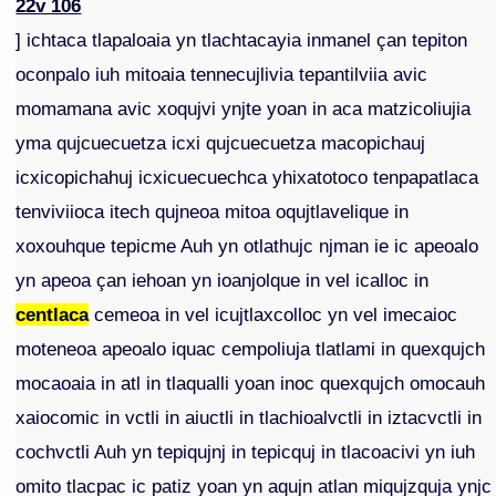
22v 106
] ichtaca tlapaloaia yn tlachtacayia inmanel çan tepiton
oconpalo iuh mitoaia tennecujlivia tepantilviia avic
momamana avic xoqujvi ynjte yoan in aca matzicoliujia
yma qujcuecuetza icxi qujcuecuetza macopichauj
icxicopichahuj icxicuecuechca yhixatotoco tenpapatlaca
tenviviioca itech qujneoa mitoa oqujtlavelique in
xoxouhque tepicme Auh yn otlathujc njman ie ic apeoalo
yn apeoa çan iehoan yn ioanjolque in vel icalloc in
centlaca
cemeoa in vel icujtlaxcolloc yn vel imecaioc
moteneoa apeoalo iquac cempoliuja tlatlami in quexqujch
mocaoaia in atl in tlaqualli yoan inoc quexqujch omocauh
xaiocomic in vctli in aiuctli in tlachioalvctli in iztacvctli in
cochvctli Auh yn tepiqujnj in tepicquj in tlacoacivi yn iuh
omito tlacpac ic patiz yoan yn aqujn atlan miqujzquja ynjc