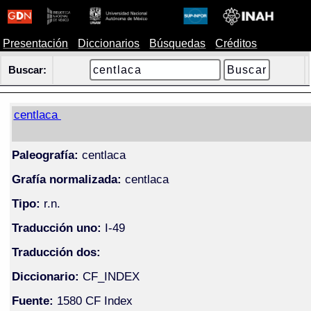
Presentación
Diccionarios
Búsquedas
Créditos
Buscar:
centlaca
Paleografía:
centlaca
Grafía normalizada:
centlaca
Tipo:
r.n.
Traducción uno:
I-49
Traducción dos:
Diccionario:
CF_INDEX
Fuente:
1580 CF Index