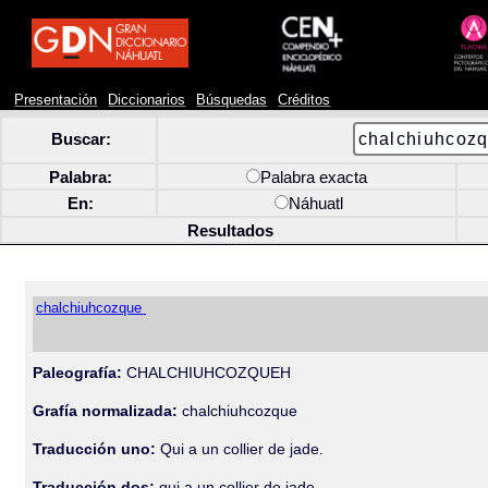
Presentación
Diccionarios
Búsquedas
Créditos
Buscar:
Palabra:
Palabra exacta
En:
Náhuatl
Resultados
chalchiuhcozque
Paleografía:
CHALCHIUHCOZQUEH
Grafía normalizada:
chalchiuhcozque
Traducción uno:
Qui a un collier de jade.
Traducción dos:
qui a un collier de jade.