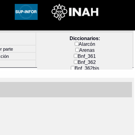
Diccionarios:
Alarcón
r parte
Arenas
Bnf_361
cción
Bnf_362
Bnf_362bis
Carochi
CF_INDEX
Clavijero
Cortés y Zedeño
Docs_México
Durán
Guerra
Mecayapan
Molina_1
Molina_2
Olmos_G