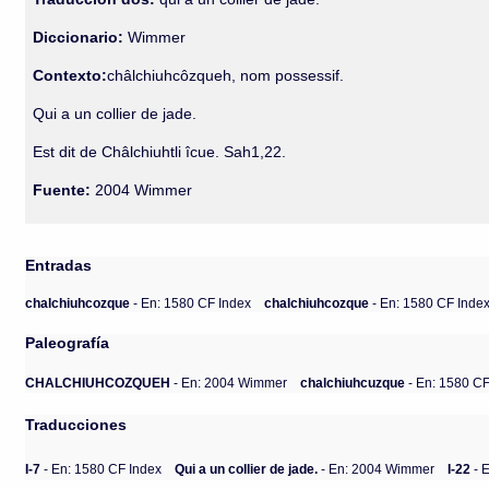
Diccionario:
Wimmer
Contexto:
châlchiuhcôzqueh, nom possessif.
Qui a un collier de jade.
Est dit de Châlchiuhtli îcue. Sah1,22.
Fuente:
2004 Wimmer
Entradas
chalchiuhcozque
- En: 1580 CF Index
chalchiuhcozque
- En: 1580 CF Inde
Paleografía
CHALCHIUHCOZQUEH
- En: 2004 Wimmer
chalchiuhcuzque
- En: 1580 CF
Traducciones
I-7
- En: 1580 CF Index
Qui a un collier de jade.
- En: 2004 Wimmer
I-22
- 