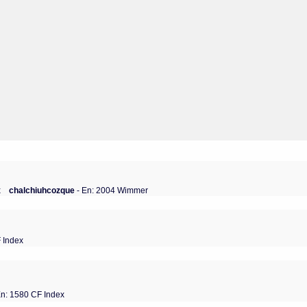
x
chalchiuhcozque
- En: 2004 Wimmer
 Index
En: 1580 CF Index