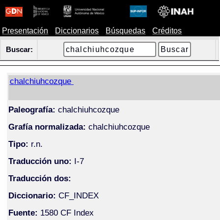
Presentación
Diccionarios
Búsquedas
Créditos
Buscar:
chalchiuhcozque
Paleografía:
chalchiuhcozque
Grafía normalizada:
chalchiuhcozque
Tipo:
r.n.
Traducción uno:
I-7
Traducción dos:
Diccionario:
CF_INDEX
Fuente:
1580 CF Index