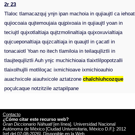
2r 23
Tlaloc tlamacazquj ynjn ipan machoia in qujiaujtl ca iehoat
qujiocoaia qujtemoujaia qujpixoaia in qujiaujtl yoan in
teciujtl qujxotlaltiaja qujtzmolinaltiaja qujxoxuvialtiaja
qujcueponaltiaja qujzcaltiaja in quaujtl in çacatl in
tonacaiotl Yoan no itech tlamiloia in teilaqujliztli in
tlaujtequjliztli Auh ynjc muchichioaia tlaixtlilpopotzalli
tlaixolhujlli motliloçac ixmichioave ixmichioauhio
auachxicole aiauhxicole aztatzone
chalchiuhcozque
poçulcaque notzitzile aztapilpane
Contacto
¿Cómo citar este recurso web?
Gran Diccionario Náhuatl
[en línea]. Universidad Nacional
Autónoma de México [Ciudad Universitaria, México D.F.]: 2012
[ref del 07-08-2026]. Disponible en la Web