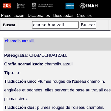
Presentación
Diccionarios
Búsquedas
Créditos
Buscar:
chamolhuatzalli
Paleografía:
CHAMOLHUATZALLI
Grafía normalizada:
chamolhuatzalli
Tipo:
r.n.
Traducción uno:
Plumes rouges de l'oiseau chamolin,
engluées et sèchées, elles servent de base au travail des
plumassiers.
Traducción dos:
plumes rouges de l'oiseau chamolin,