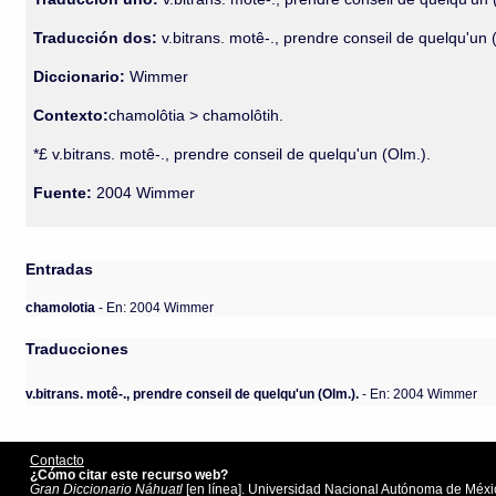
Traducción dos:
v.bitrans. motê-., prendre conseil de quelqu'un (
Diccionario:
Wimmer
Contexto:
chamolôtia > chamolôtih.
*£ v.bitrans. motê-., prendre conseil de quelqu'un (Olm.).
Fuente:
2004 Wimmer
Entradas
chamolotia
- En: 2004 Wimmer
Traducciones
v.bitrans. motê-., prendre conseil de quelqu'un (Olm.).
- En: 2004 Wimmer
Contacto
¿Cómo citar este recurso web?
Gran Diccionario Náhuatl
[en línea]. Universidad Nacional Autónoma de Méxic