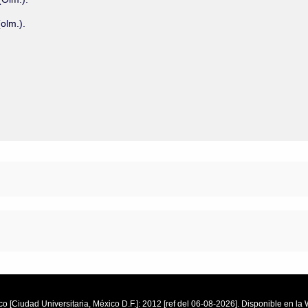
olm.).
o [Ciudad Universitaria, México D.F.]: 2012 [ref del 06-08-2026]. Disponible en 