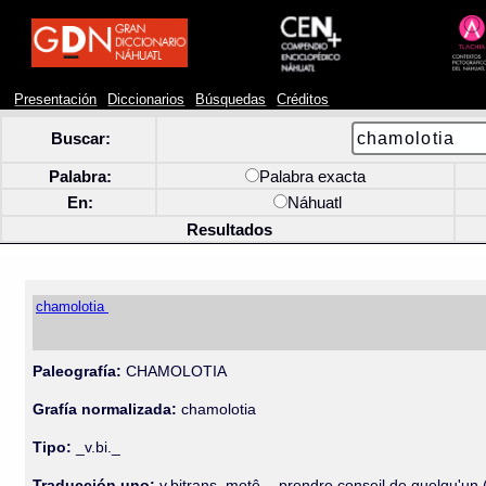
Presentación
Diccionarios
Búsquedas
Créditos
Buscar:
Palabra:
Palabra exacta
En:
Náhuatl
Resultados
chamolotia
Paleografía:
CHAMOLOTIA
Grafía normalizada:
chamolotia
Tipo:
_v.bi._
Traducción uno:
v.bitrans. motê-., prendre conseil de quelqu'un 