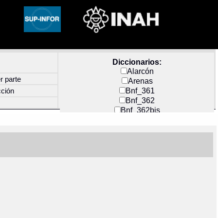
Diccionarios:
Alarcón
r parte
Arenas
Bnf_361
cción
Bnf_362
Bnf_362bis
Carochi
CF_INDEX
Clavijero
Cortés y Zedeño
Docs_México
Durán
Guerra
Mecayapan
Molina_1
Molina_2
Olmos_G